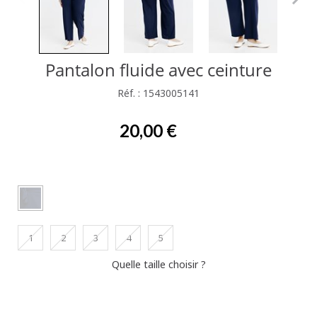
Pantalon fluide avec ceinture
Réf. : 1543005141
20,00 €
1
2
3
4
5
Quelle taille choisir ?