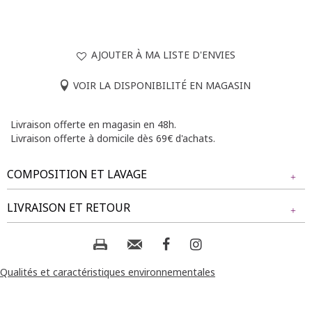
AJOUTER À MA LISTE D'ENVIES
VOIR LA DISPONIBILITÉ EN MAGASIN
Livraison offerte en magasin en 48h.
Livraison offerte à domicile dès 69€ d'achats.
COMPOSITION ET LAVAGE
Tissu principal : 90% POLYESTER, 10% ELASTHANE
LIVRAISON ET RETOUR
Composition et lavage :
NOS MODES DE LIVRAISON
Livraison Magasin :
Qualités et caractéristiques environnementales
GRATUIT
2 jours ouvrés