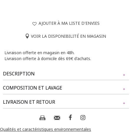
AJOUTER À MA LISTE D'ENVIES
VOIR LA DISPONIBILITÉ EN MAGASIN
Livraison offerte en magasin en 48h.
Livraison offerte à domicile dès 69€ d'achats.
DESCRIPTION
COMPOSITION ET LAVAGE
Tragging grande taille. Coupe ajustée. Longueur longue.
Taille élastiquée. 2 fausses poches cavalières et une fausse
Tissu principal : 73% COTON, 25% POLYESTER, 2%
LIVRAISON ET RETOUR
poche ticket sur le devant ornée de strass discrets. 2 poches
ELASTHANE
plaquées au dos. Coloris uni avec aspect denim.
NOS MODES DE LIVRAISON
Notre mannequin Delia mesure 1m71 et porte un pantalon
Composition et lavage :
taille 1.
Livraison Magasin :
Qualités et caractéristiques environnementales