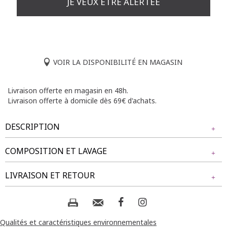
JE VEUX ÊTRE ALERTÉE
VOIR LA DISPONIBILITÉ EN MAGASIN
Livraison offerte en magasin en 48h.
Livraison offerte à domicile dès 69€ d'achats.
DESCRIPTION
COMPOSITION ET LAVAGE
Écharpe légère à motif de plumes. Forme rectangulaire.
Dimensions généreuses pour un enroulement facile. Motif
Tissu principal : 100% POLYESTER
LIVRAISON ET RETOUR
de plumes sur l'ensemble. Finition des bords surjetée.
Composition et lavage :
NOS MODES DE LIVRAISON
Livraison Magasin :
Qualités et caractéristiques environnementales