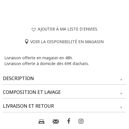
AJOUTER À MA LISTE D'ENVIES
VOIR LA DISPONIBILITÉ EN MAGASIN
Livraison offerte en magasin en 48h.
Livraison offerte à domicile dès 69€ d'achats.
DESCRIPTION
COMPOSITION ET LAVAGE
Chemise grande taille à rayures. Coupe droite. Col chemise
avec patte de boutonnage. Manches longues avec poignets
Tissu principal : 100% VISCOSE
LIVRAISON ET RETOUR
boutonnés. Patchs décoratifs sur le devant et au dos..
Découpe horizontale au dos. Base arrondie.
Composition et lavage :
NOS MODES DE LIVRAISON
Notre mannequin Rafaela mesure 1m75 et porte une