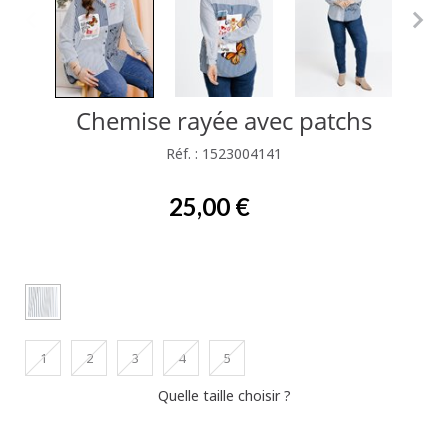
Chemise rayée avec patchs
Réf. : 1523004141
25,00 €
1
2
3
4
5
Quelle taille choisir ?