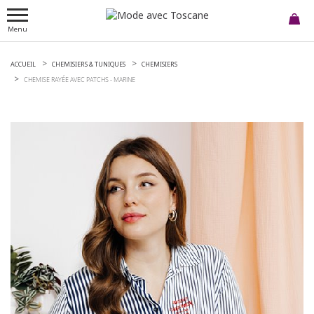
Menu
ACCUEIL
CHEMISIERS & TUNIQUES
CHEMISIERS
CHEMISE RAYÉE AVEC PATCHS -
MARINE