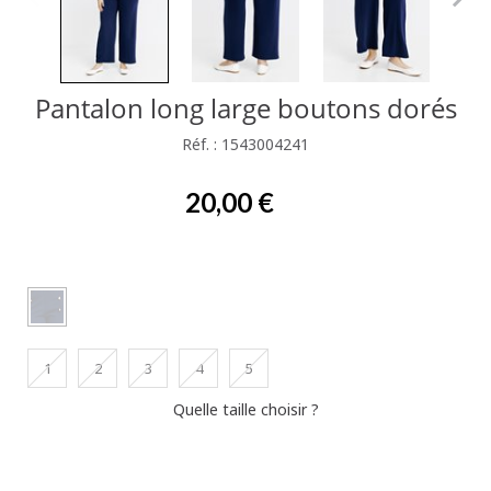
Pantalon long large boutons dorés
Réf. : 1543004241
20,00 €
1
2
3
4
5
Quelle taille choisir ?