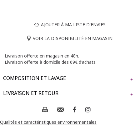
AJOUTER À MA LISTE D'ENVIES
VOIR LA DISPONIBILITÉ EN MAGASIN
Livraison offerte en magasin en 48h.
Livraison offerte à domicile dès 69€ d'achats.
COMPOSITION ET LAVAGE
Tissu principal : 94% POLYESTER, 6% ELASTHANE
LIVRAISON ET RETOUR
Composition et lavage :
NOS MODES DE LIVRAISON
Livraison Magasin :
Qualités et caractéristiques environnementales
GRATUIT
2 jours ouvrés