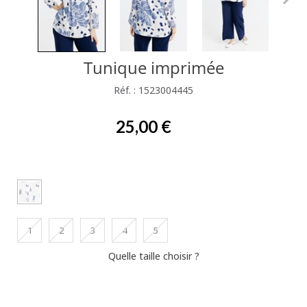
Tunique imprimée
Réf. : 1523004445
25,00 €
1
2
3
4
5
Quelle taille choisir ?