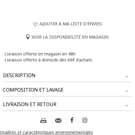
AJOUTER À MA LISTE D'ENVIES
VOIR LA DISPONIBILITÉ EN MAGASIN
Livraison offerte en magasin en 48h.
Livraison offerte à domicile dès 69€ d'achats.
DESCRIPTION
COMPOSITION ET LAVAGE
Chemisier grande taille.
Tissu principal : 98% VISCOSE, 2% FIBRE METALLIQUE
LIVRAISON ET RETOUR
Composition et lavage :
NOS MODES DE LIVRAISON
Livraison Magasin :
Qualités et caractéristiques environnementales