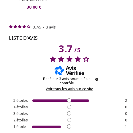
30,00 €
3.7
/
5
-
3
avis
LISTE D'AVIS
3.7
/
5
Basé sur
3
avis soumis à un
contrôle
Voir tous les avis sur ce site
5
étoiles
2
4
étoiles
0
3
étoiles
0
2
étoiles
0
1
étoile
1