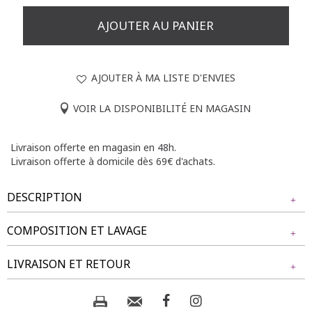
AJOUTER AU PANIER
AJOUTER À MA LISTE D'ENVIES
VOIR LA DISPONIBILITÉ EN MAGASIN
Livraison offerte en magasin en 48h.
Livraison offerte à domicile dès 69€ d'achats.
DESCRIPTION
COMPOSITION ET LAVAGE
Pantalon grande taille coupe ample. Longueur 7/8. Taille
élastiquée avec cordon de serrage et perles décoratives au
Tissu principal : 87% VISCOSE, 13% POLYAMIDE
LIVRAISON ET RETOUR
bout. 2 poches italiennes sur le devant. Motif floral
multicolore.
Composition et lavage :
NOS MODES DE LIVRAISON
Notre mannequin Rafaela mesure 1m75 et porte un