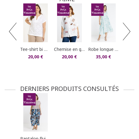
dans votre compte client (rubrique "Mes
commandes/détails").
tunique plumetis a
30,0
tee-shirt bi matière losanges/fleurs 3d
chemise en gaze de coton
robe longue imprimée
20,00 €
20,00 €
35,00 €
DERNIERS PRODUITS CONSULTÉS
pantalon fluide large imprimé