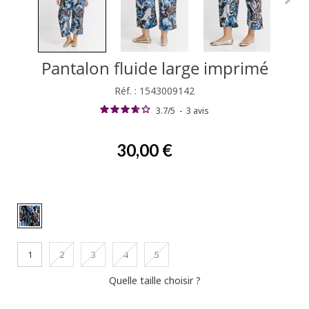
Pantalon fluide large imprimé
Réf. : 1543009142
3.7
/
5
-
3
avis
30,00 €
1
2
3
4
5
Quelle taille choisir ?