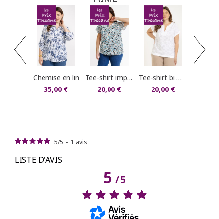
dans votre compte client (rubrique "Mes
commandes/détails").
chemise oversized en 
20,0
chemise en lin
tee-shirt imprimé
tee-shirt bi matière losanges/fleurs 3d
35,00 €
20,00 €
20,00 €
5
/
5
-
1
avis
LISTE D'AVIS
5
/
5