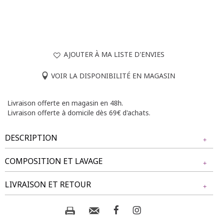
AJOUTER À MA LISTE D'ENVIES
VOIR LA DISPONIBILITÉ EN MAGASIN
Livraison offerte en magasin en 48h.
Livraison offerte à domicile dès 69€ d'achats.
DESCRIPTION
longueur longue
COMPOSITION ET LAVAGE
manches longues
Tissu principal : 100% VISCOSE
LIVRAISON ET RETOUR
Composition et lavage :
NOS MODES DE LIVRAISON