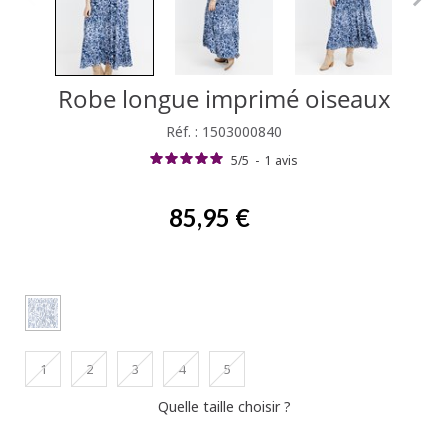
Robe longue imprimé oiseaux
Réf. : 1503000840
5
/
5
-
1
avis
85,95 €
1
2
3
4
5
Quelle taille choisir ?