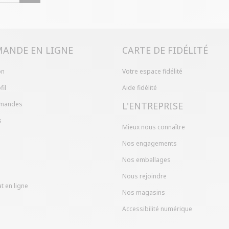
Problème de ta
produit en mag
dans votre com
ANDE EN LIGNE
CARTE DE FIDÉLITÉ
on
Votre espace fidélité
fil
Aide fidélité
mandes
L'ENTREPRISE
s
Mieux nous connaître
Nos engagements
Nos emballages
Nous rejoindre
t en ligne
Nos magasins
Accessibilité numérique