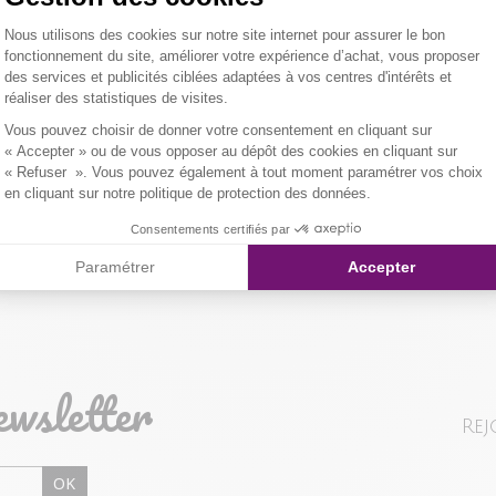
droite. Col en
Plateforme de Gestion du Consentemen
Nous utilisons des cookies sur notre site internet pour assurer le bon
transparentes
Tissu princip
LIVRAISON 
fonctionnement du site, améliorer votre expérience d’achat, vous proposer
l'ensemble du m
Tissu seconda
des services et publicités ciblées adaptées à vos centres d'intérêts et
er l'image pour zoomer
intégré pouvan
Collier : 50%
réaliser des statistiques de visites.
NOS MODES 
Axeptio consent
Vous pouvez choisir de donner votre consentement en cliquant sur
Notre mannequi
Composition et
Livraison Maga
Qualités et cara
« Accepter » ou de vous opposer au dépôt des cookies en cliquant sur
« Refuser ». Vous pouvez également à tout moment paramétrer vos choix
en cliquant sur notre politique de protection des données.
Colissimo Point
Consentements certifiés par
Paramétrer
Accepter
Colissimo Domi
RETOUR SIMP
ewsletter
Vous avez chan
Rej
magasin ou à vo
livraison/retou
OK
"Mes commande