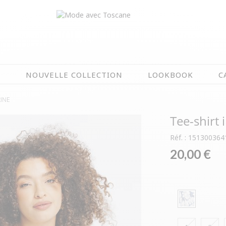
N
NOUVELLE COLLECTION
LOOKBOOK
C
INE
EN CE MOMENT
Tee-shirt 
ÉTÉ EN FLEURS
OIRES
NOUVELLE COLLECTION
Réf. : 151300364
 & IMPERS
MEILLEURES VENTES
20,00 €
AUX
LES PRIX TOSCANE