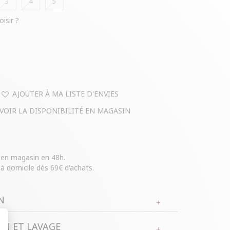
3
4
5
oisir ?
AJOUTER À MA LISTE D'ENVIES
VOIR LA DISPONIBILITÉ EN MAGASIN
e en magasin en 48h.
 à domicile dès 69€ d'achats.
N
N ET LAVAGE
 taille imprimé floral à manches courtes. Coupe