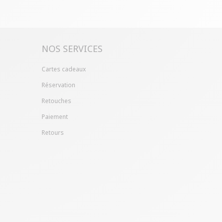
ille ?
Gagnez du temps en échangeant votre
asin avec le bon de livraison/retour disponible
pte client (rubrique "Mes commandes/détails").
NOS SERVICES
Cartes cadeaux
Réservation
Retouches
Paiement
Retours