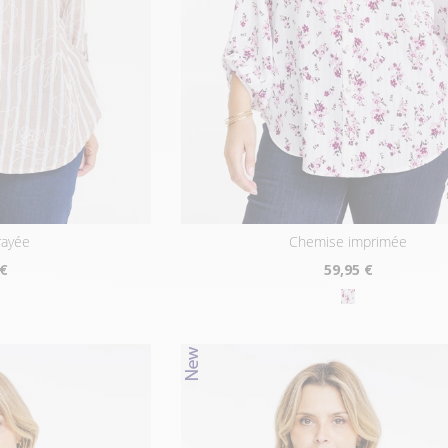
rayée
chemise imprimée
 €
59
,95 €