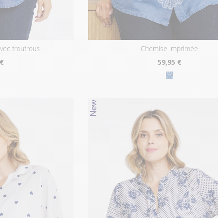
avec froufrous
chemise imprimée
 €
59
,95 €