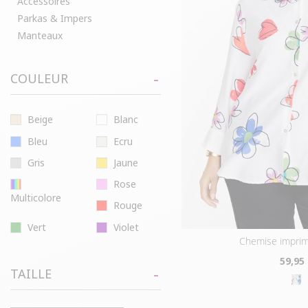
Accessoires
Parkas & Impers
Manteaux
COULEUR
Beige
Blanc
Bleu
Ecru
Gris
Jaune
Rose
Multicolore
Rouge
Vert
Violet
chemise imprim
59
,95
TAILLE