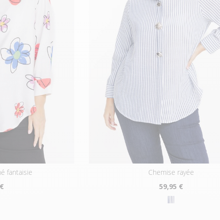
é fantaisie
chemise rayée
 €
59
,95 €