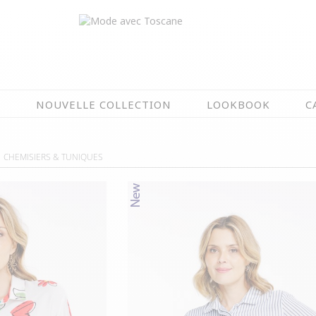
N
NOUVELLE COLLECTION
LOOKBOOK
C
EN CE MOMENT
CHEMISIERS & TUNIQUES
ÉTÉ EN FLEURS
OIRES
NOUVELLE COLLECTION
 & IMPERS
MEILLEURES VENTES
AUX
LES PRIX TOSCANE