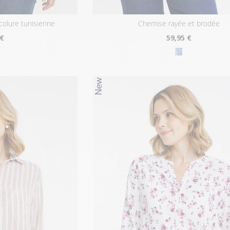
colure tunisienne
chemise rayée et brodée
 €
59
,95 €