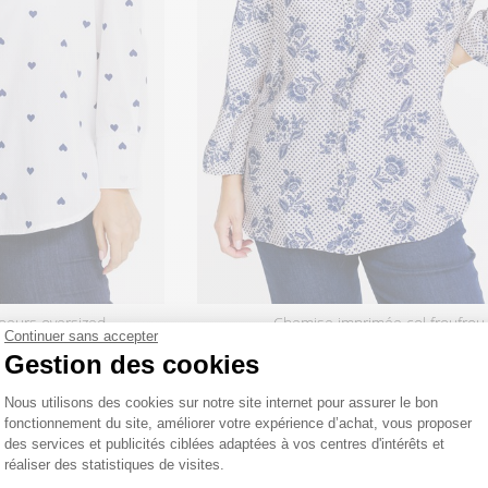
oeurs oversized
chemise imprimée col froufrou
Continuer sans accepter
 €
59
,95 €
Gestion des cookies
Plateforme de Gestion du Consentemen
Nous utilisons des cookies sur notre site internet pour assurer le bon
fonctionnement du site, améliorer votre expérience d’achat, vous proposer
des services et publicités ciblées adaptées à vos centres d'intérêts et
réaliser des statistiques de visites.
Axeptio consent