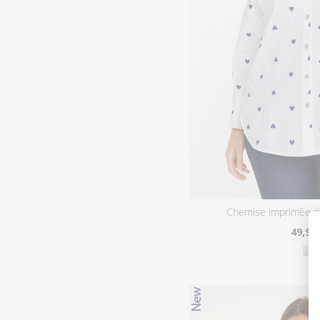
chemise imprimée c
49
,95