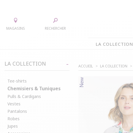
MAGASINS
RECHERCHER
LA COLLECTIO
LA COLLECTION
LA COLLECTION
ACCUEIL
LA COLLECTION
TEE-SHIRTS
JUPES
CHEMISIERS & TUNIQUES
ACCESS
Tee-shirts
Chemisiers & Tuniques
PULLS & CARDIGANS
PARKAS
Pulls & Cardigans
VESTES
MANTE
Vestes
PANTALONS
Pantalons
ROBES
Robes
Jupes