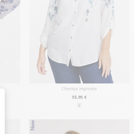
chemise imprimée
55
,95 €
t : Personnalisez vos Options