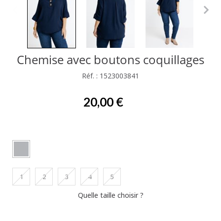
Chemise avec boutons coquillages
Réf. : 1523003841
20,00 €
1
2
3
4
5
Quelle taille choisir ?