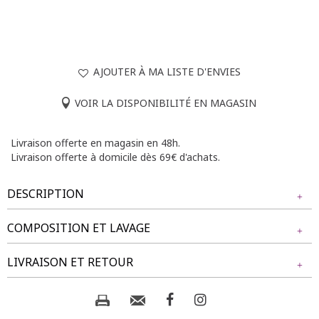
AJOUTER À MA LISTE D'ENVIES
VOIR LA DISPONIBILITÉ EN MAGASIN
Livraison offerte en magasin en 48h.
Livraison offerte à domicile dès 69€ d'achats.
DESCRIPTION
COMPOSITION ET LAVAGE
Tunique grande taille unie. Coupe ample. Col chemise avec
patte de boutonnage partielle décorative. Deux boutons en
Tissu principal : 100% POLYESTER
LIVRAISON ET RETOUR
forme de coquillage et étoile de mer. Manches 3/4 avec
poignets boutonnés. Plis d'aisance au dos. Base arrondie.
Composition et lavage :
NOS MODES DE LIVRAISON
Notre mannequin Rafaela mesure 1m75 et porte une