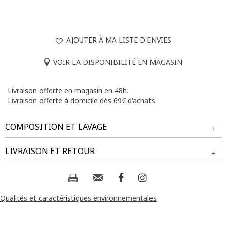
AJOUTER À MA LISTE D'ENVIES
VOIR LA DISPONIBILITÉ EN MAGASIN
Livraison offerte en magasin en 48h.
Livraison offerte à domicile dès 69€ d'achats.
COMPOSITION ET LAVAGE
Tissu principal : 77% COTON, 21% POLYESTER, 2%
LIVRAISON ET RETOUR
ELASTHANE
NOS MODES DE LIVRAISON
Composition et lavage :
Livraison Magasin :
Qualités et caractéristiques environnementales
GRATUIT
2 jours ouvrés