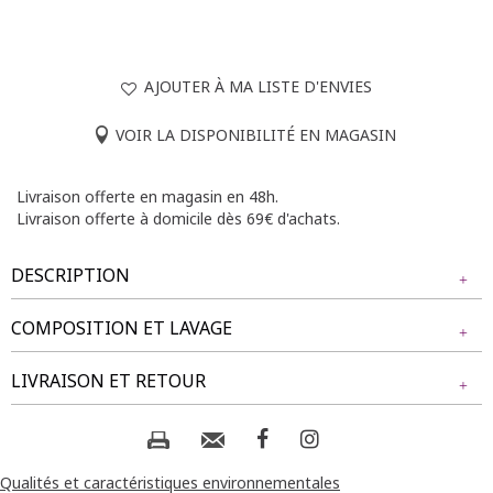
AJOUTER À MA LISTE D'ENVIES
VOIR LA DISPONIBILITÉ EN MAGASIN
Livraison offerte en magasin en 48h.
Livraison offerte à domicile dès 69€ d'achats.
DESCRIPTION
COMPOSITION ET LAVAGE
Jupe-culotte grande taille. Coupe droite avec jambes larges.
Longueur 7/8. Taille élastiquée au dos et plate sur le devant
Tissu principal : 96% POLYESTER, 4% ELASTHANE
LIVRAISON ET RETOUR
avec deux boutons décoratifs. 2 poches italiennes sur le
devant. Coloris uni. Modèle sans fermeture.
Composition et lavage :
NOS MODES DE LIVRAISON
Notre mannequin Delia mesure 1m71 et porte une jupe-
culotte taille 1.
Livraison Magasin :
Qualités et caractéristiques environnementales