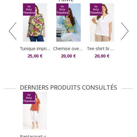
dans votre compte client (rubrique "Mes
commandes/détails").
tee-shirt imprim
15,0
tunique imprimée
chemise oversized en voile de coton
tee-shirt bi matière losanges/fleurs 3d
25,00 €
20,00 €
20,00 €
DERNIERS PRODUITS CONSULTÉS
pantacourt uni boutons métal