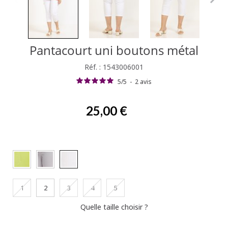
Pantacourt uni boutons métal
Réf. : 1543006001
5
/
5
-
2
avis
25,00 €
1
2
3
4
5
Quelle taille choisir ?