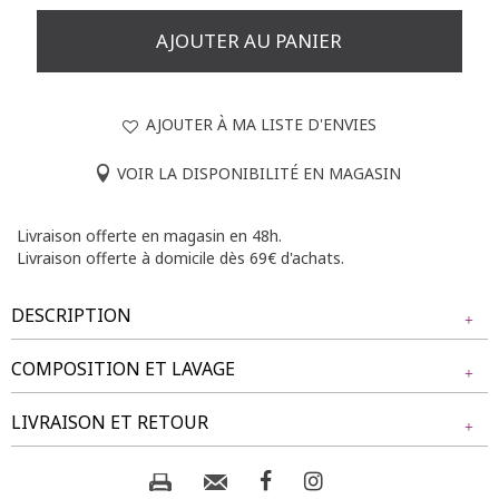
AJOUTER AU PANIER
AJOUTER À MA LISTE D'ENVIES
VOIR LA DISPONIBILITÉ EN MAGASIN
Livraison offerte en magasin en 48h.
Livraison offerte à domicile dès 69€ d'achats.
DESCRIPTION
COMPOSITION ET LAVAGE
Tregging grande taille ajusté. Coupe ajustée. Longueur 7/8.
Taille élastiquée. 2 poches cavalières décoratives sur le
Tissu principal : 97% COTON, 3% ELASTHANE
LIVRAISON ET RETOUR
devant avec des boutons décoratifs en métal à chque
extrémité. 2 poches plaquées au dos. Fentes d'aisance en
bas de chaque jambe. Coloris uni.
Composition et lavage :
NOS MODES DE LIVRAISON