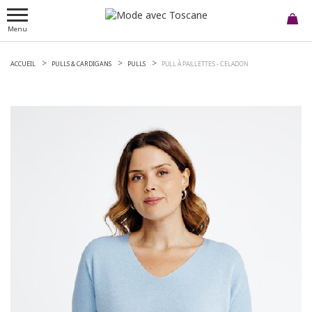
Menu
ACCUEIL
PULLS & CARDIGANS
PULLS
PULL À PAILLETTES -
CELADON