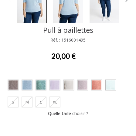
Pull à paillettes
Réf. : 1516001495
20,00 €
S
M
L
XL
Quelle taille choisir ?