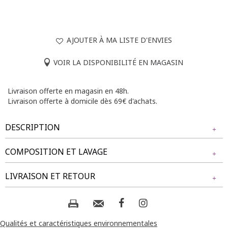
AJOUTER À MA LISTE D'ENVIES
VOIR LA DISPONIBILITÉ EN MAGASIN
Livraison offerte en magasin en 48h.
Livraison offerte à domicile dès 69€ d'achats.
DESCRIPTION
COMPOSITION ET LAVAGE
Pull grande taille fin en maille métallisée. Coupe droite.
Manches aux coudes sans emmanchures. Col V. Fine maille
Tissu principal : 55% MODAL, 43% ACRYLIQUE, 2%
LIVRAISON ET RETOUR
métallisée. Petits bords-côtes à la base. Composition en
POLYESTER
modal mélangé. Portez ce pull léger avec votre jean préféré,
tout simplement.
NOS MODES DE LIVRAISON
Composition et lavage :
Notre mannequin Beatrice mesure 1m77 et porte un pull
Livraison Magasin :
Qualités et caractéristiques environnementales
taille 1.