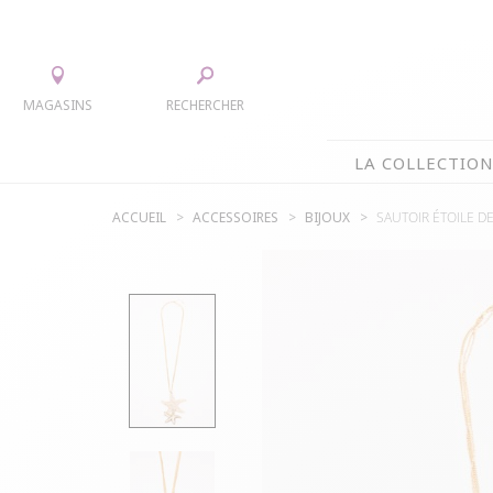
MAGASINS
RECHERCHER
LA COLLECTIO
ACCUEIL
ACCESSOIRES
BIJOUX
SAUTOIR ÉTOILE D
LA COLLECTION
TEE-SHIRTS
JUPES
CHEMISIERS & TUNIQUES
ACCESS
PULLS & CARDIGANS
PARKAS
VESTES
MANTE
PANTALONS
ROBES