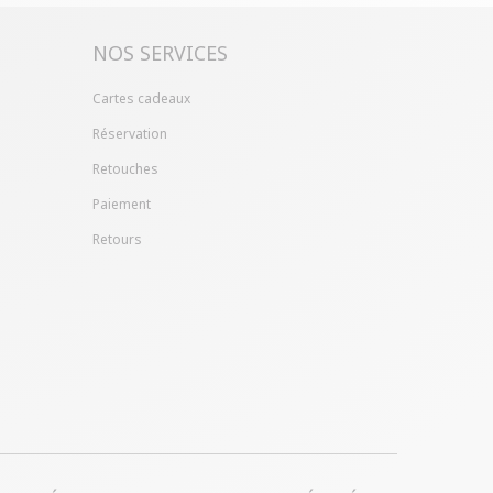
pte client (rubrique "Mes commandes/détails").
NOS SERVICES
Cartes cadeaux
Réservation
Retouches
Paiement
Retours