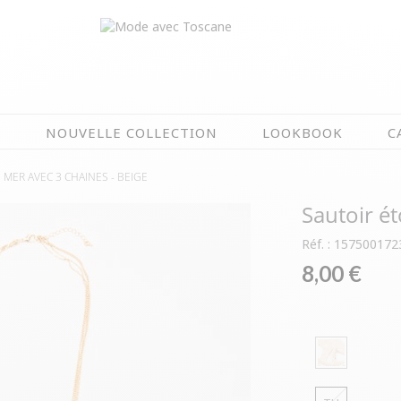
N
NOUVELLE COLLECTION
LOOKBOOK
C
E MER AVEC 3 CHAINES -
BEIGE
EN CE MOMENT
Sautoir ét
ÉTÉ EN FLEURS
OIRES
NOUVELLE COLLECTION
Réf. : 157500172
 & IMPERS
MEILLEURES VENTES
8,00 €
AUX
LES PRIX TOSCANE