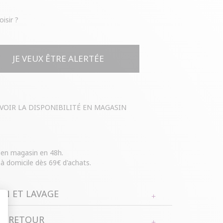
oisir ?
JE VEUX ÊTRE ALERTÉE
VOIR LA DISPONIBILITÉ EN MAGASIN
e en magasin en 48h.
 à domicile dès 69€ d'achats.
N ET LAVAGE
al : 39% ACRYLIQUE, 31% ALLIAGE ZINC, 29%
ET RETOUR