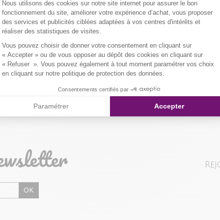
Plateforme de Gestion du Consentemen
Nous utilisons des cookies sur notre site internet pour assurer le bon
LAITON, 1% F
fonctionnement du site, améliorer votre expérience d’achat, vous proposer
des services et publicités ciblées adaptées à vos centres d'intérêts et
NOS MODES 
Composition et
réaliser des statistiques de visites.
er l'image pour zoomer
Livraison Maga
Axeptio consent
Qualités et cara
Vous pouvez choisir de donner votre consentement en cliquant sur
« Accepter » ou de vous opposer au dépôt des cookies en cliquant sur
« Refuser ». Vous pouvez également à tout moment paramétrer vos choix
Colissimo Point
en cliquant sur notre politique de protection des données.
Consentements certifiés par
Colissimo Domi
Paramétrer
Accepter
RETOUR SIMP
ewsletter
Vous avez chan
Rej
magasin ou à vo
livraison/retou
"Mes commande
OK
Problème de ta
produit en mag