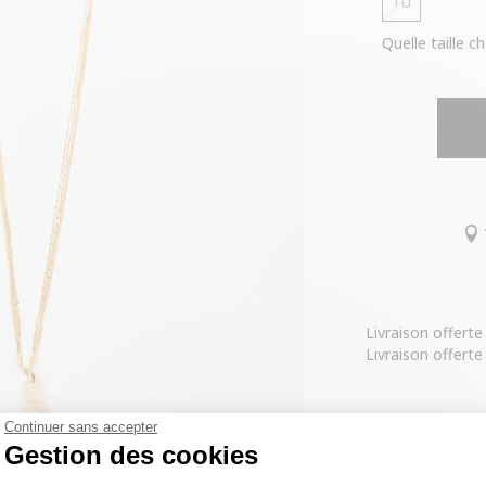
TU
Quelle taille ch
Livraison offert
Livraison offerte
COMPOSITIO
Continuer sans accepter
Gestion des cookies
Tissu princip
LIVRAISON 