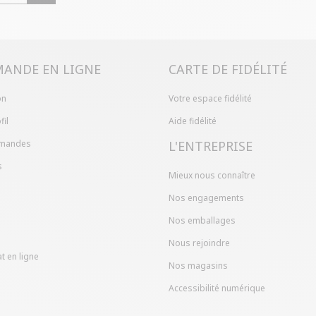
Problème de ta
produit en mag
dans votre com
ANDE EN LIGNE
CARTE DE FIDÉLITÉ
on
Votre espace fidélité
fil
Aide fidélité
mandes
L'ENTREPRISE
s
Mieux nous connaître
Nos engagements
Nos emballages
Nous rejoindre
t en ligne
Nos magasins
Accessibilité numérique