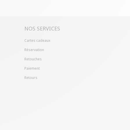
ille ?
Gagnez du temps en échangeant votre
asin avec le bon de livraison/retour disponible
pte client (rubrique "Mes commandes/détails").
NOS SERVICES
Cartes cadeaux
Réservation
Retouches
Paiement
Retours