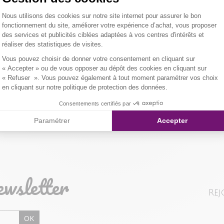
2 poches arriè
Plateforme de Gestion du Consentemen
Nous utilisons des cookies sur notre site internet pour assurer le bon
Tissu légèreme
Tissu princip
LIVRAISON 
fonctionnement du site, améliorer votre expérience d’achat, vous proposer
des services et publicités ciblées adaptées à vos centres d'intérêts et
er l'image pour zoomer
Notre mannequ
Composition et
réaliser des statistiques de visites.
NOS MODES 
taille 1.
Axeptio consent
Vous pouvez choisir de donner votre consentement en cliquant sur
Livraison Maga
Qualités et cara
« Accepter » ou de vous opposer au dépôt des cookies en cliquant sur
« Refuser ». Vous pouvez également à tout moment paramétrer vos choix
en cliquant sur notre politique de protection des données.
Colissimo Point
Consentements certifiés par
Paramétrer
Accepter
Colissimo Domi
RETOUR SIMP
ewsletter
Vous avez chan
Rej
magasin ou à vo
livraison/retou
OK
"Mes commande