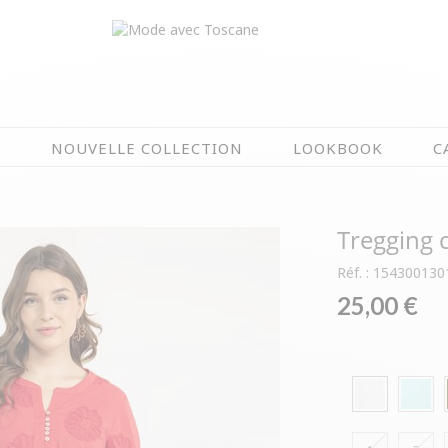
N
NOUVELLE COLLECTION
LOOKBOOK
C
EN CE MOMENT
Tregging 
ÉTÉ EN FLEURS
OIRES
NOUVELLE COLLECTION
Réf. : 154300130
 & IMPERS
MEILLEURES VENTES
25,00 €
AUX
LES PRIX TOSCANE