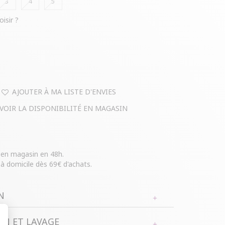
3
4
5
oisir ?
AJOUTER À MA LISTE D'ENVIES
VOIR LA DISPONIBILITÉ EN MAGASIN
e en magasin en 48h.
 à domicile dès 69€ d'achats.
N
N ET LAVAGE
i avec taille haute. Coupe ajustée. Taille élastique.