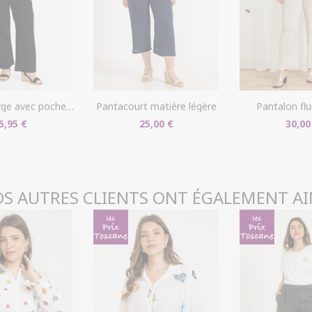
livraison/retou
"Mes commande
Problème de ta
produit en mag
dans votre com
e avec poches devant
pantacourt matière légère
pantalon flu
5,95 €
25,00 €
30,00
S AUTRES CLIENTS ONT ÉGALEMENT A