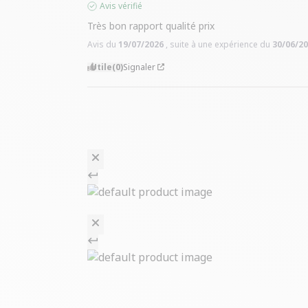
5
étoiles
4
étoiles
3
étoiles
2
étoiles
1
étoile
Taille
Un peu petit
Trier les avis
5
/
5
Avis vérifié