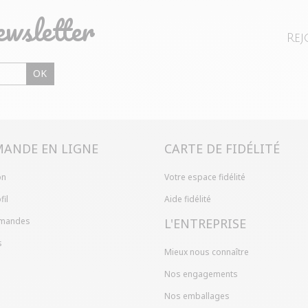
026
par
Christine Z.
1