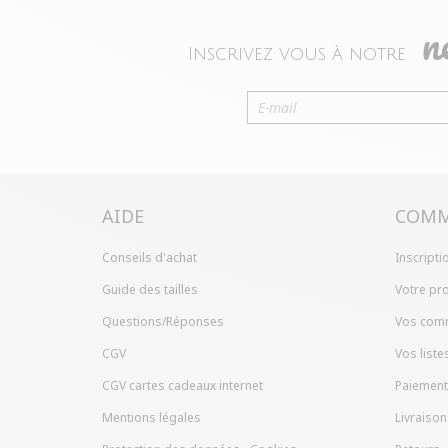
Très bon rapport qualité prix
Avis du
19/07/2026
, suite à une expérience du
30/06/2
Utile
(0)
Signaler