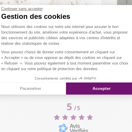
Continuer sans accepter
Gestion des cookies
Plateforme de Gestion du Consentemen
Nous utilisons des cookies sur notre site internet pour assurer le bon
fonctionnement du site, améliorer votre expérience d’achat, vous proposer
des services et publicités ciblées adaptées à vos centres d'intérêts et
réaliser des statistiques de visites.
e en gaze de coton
chemise en coton brodée
short en lin avec 
Axeptio consent
Vous pouvez choisir de donner votre consentement en cliquant sur
0,00 €
30,00 €
25,00
« Accepter » ou de vous opposer au dépôt des cookies en cliquant sur
« Refuser ». Vous pouvez également à tout moment paramétrer vos choix
en cliquant sur notre politique de protection des données.
Consentements certifiés par
DERNIERS PRODUITS CONSULTÉS
Paramétrer
Accepter