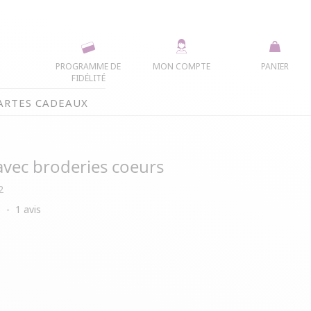
PROGRAMME DE
MON COMPTE
PANIER
FIDÉLITÉ
ARTES CADEAUX
 avec broderies coeurs
2
5
-
1
avis