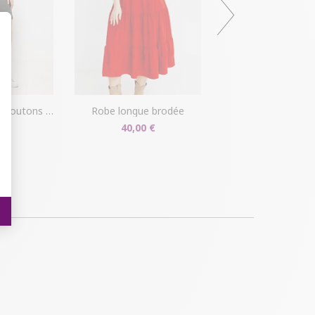
t : Personnalisez vos Options
boutons coco
robe longue brodée
 €
40,00 €