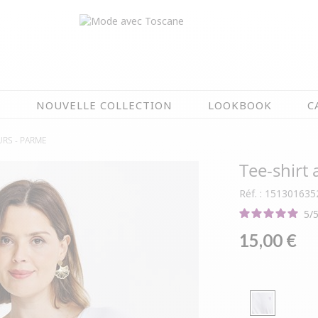
N
NOUVELLE COLLECTION
LOOKBOOK
C
URS -
PARME
EN CE MOMENT
Tee-shirt
ÉTÉ EN FLEURS
NOUVELLE COLLECTION
Réf. : 151301635
OIRES
MEILLEURES VENTES
5
/
AUX
LES PRIX TOSCANE
15,00 €