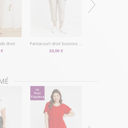
r disponible dans votre compte client (rubrique
s/détails").
ille ?
Gagnez du temps en échangeant votre
asin avec le bon de livraison/retour disponible
pte client (rubrique "Mes commandes/détails").
ide droit
pantacourt droit boutons fleurs
 €
30,00 €
IMÉ
short
25,00 €