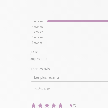
tee-shirt avec broderies coeurs
15,00 €
5
/
5
-
1
avis
LISTE D'AVIS