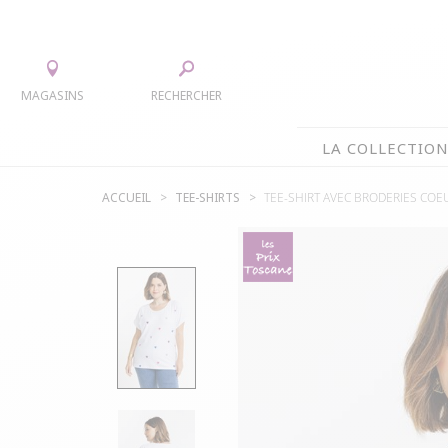
MAGASINS
RECHERCHER
LA COLLECTIO
ACCUEIL
TEE-SHIRTS
TEE-SHIRT AVEC BRODERIES COE
LA COLLECTION
TEE-SHIRTS
ROBES
CHEMISIERS & TUNIQUES
JUPES
PULLS & CARDIGANS
ACCESS
VESTES
MANTE
PANTALONS