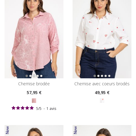
chemise brodée
chemise avec coeurs brodés
57
,95 €
49
,95 €
5
/
5
-
1
avis