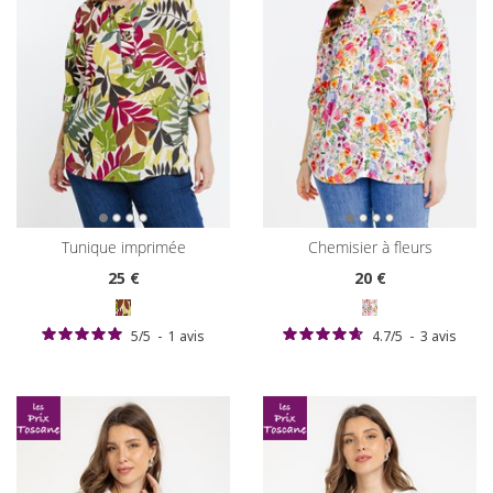
tunique imprimée
chemisier à fleurs
25
€
20
€
5
/
5
-
1
avis
4.7
/
5
-
3
avis