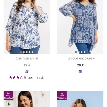
chemise en lin
tunique encolure v
35
€
20
€
3
/
5
-
1
avis