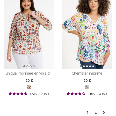
tunique imprimée en voile de coton
chemisier imprimé
20
€
20
€
4.5
/
5
-
2
avis
3.8
/
5
-
4
avis
1
2