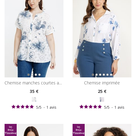
chemise manches courtes avec broderies
chemise imprimée
35
€
25
€
5
/
5
-
1
avis
5
/
5
-
1
avis