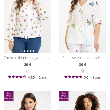
chemise fleurie en gaze de coton
chemise en coton brodée
20
€
30
€
4.5
/
5
-
2
avis
5
/
5
-
1
avis