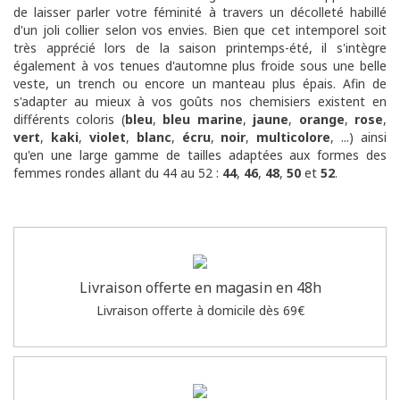
de laisser parler votre féminité à travers un décolleté habillé
d'un joli collier selon vos envies.
Bien que cet intemporel soit
très apprécié lors de la saison printemps-été, il s'intègre
également à vos tenues d'automne plus froide sous une belle
veste, un trench ou encore un manteau plus épais.
Afin de
s'adapter au mieux à vos goûts nos chemisiers existent en
différents coloris (
bleu
,
bleu marine
,
jaune
,
orange
,
rose
,
vert
,
kaki
,
violet
,
blanc
,
écru
,
noir
,
multicolore
, ...) ainsi
qu'en une large gamme de tailles adaptées aux formes des
femmes rondes allant du 44 au 52 :
44
,
46
,
48
,
50
et
52
.
Livraison offerte en magasin en 48h
Livraison offerte à domicile dès 69€