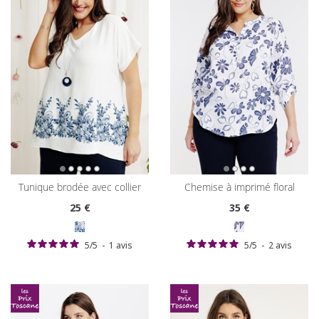
tunique brodée avec collier
chemise à imprimé floral
25
€
35
€
5
/
5
-
1
avis
5
/
5
-
2
avis