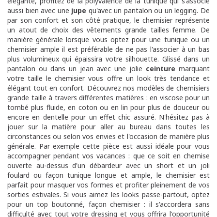
élégante, profitez de la polyvalence de la tunique qui s'associe
aussi bien avec une
jupe
qu'avec un pantalon ou un legging. De
par son confort et son côté pratique, le chemisier représente
un atout de choix des vêtements grande tailles femme. De
manière générale lorsque vous optez pour une tunique ou un
chemisier ample il est préférable de ne pas l'associer à un bas
plus volumineux qui épaissira votre silhouette. Glissé dans un
pantalon ou dans un jean avec une jolie
ceinture
marquant
votre taille le chemisier vous offre un look très tendance et
élégant tout en confort. Découvrez nos modèles de chemisiers
grande taille à travers différentes matières : e
n viscose pour un
tombé plus fluide, en coton ou en lin pour plus de douceur ou
encore en dentelle pour un effet chic assuré. N'hésitez pas à
jouer sur la matière pour aller au bureau dans toutes les
circonstances ou selon vos envies et l'occasion de manière plus
générale. Par exemple cette pièce est aussi idéale pour vous
accompagner pendant vos vacances : que ce soit en chemise
ouverte au-dessus d'un débardeur avec un short et un joli
foulard ou façon tunique longue et ample, le chemisier est
parfait pour masquer vos formes et profiter pleinement de vos
sorties estivales.
Si vous aimez les looks passe-partout, optez
pour un top boutonné, façon chemisier : il s'accordera sans
difficulté avec tout votre dressing et vous offrira l'opportunité