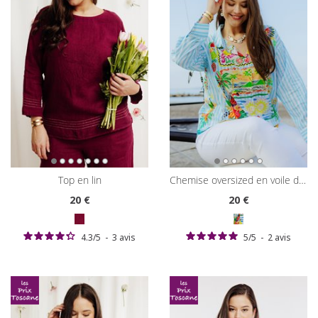
top en lin
chemise oversized en voile de coton
20
€
20
€
4.3
/
5
-
3
avis
5
/
5
-
2
avis