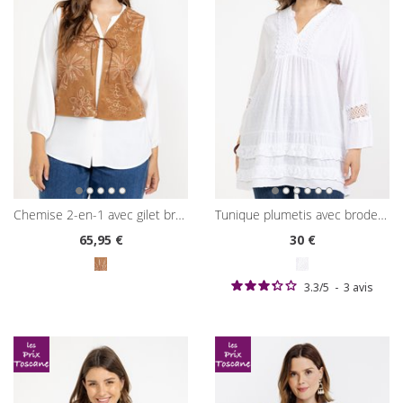
chemise 2-en-1 avec gilet brodé
tunique plumetis avec broderies
65
,95 €
30
€
3.3
/
5
-
3
avis