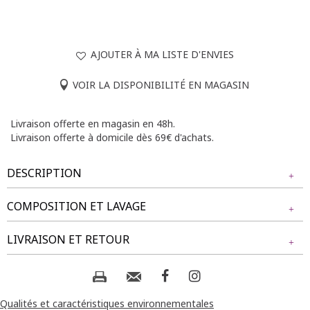
AJOUTER À MA LISTE D'ENVIES
VOIR LA DISPONIBILITÉ EN MAGASIN
Livraison offerte en magasin en 48h.
Livraison offerte à domicile dès 69€ d'achats.
DESCRIPTION
COMPOSITION ET LAVAGE
T-shirt grande taille imprimé floral. Coupe droite. Col en V.
Manches courtes. Imprimé floral multicolore sur l'ensemble
Tissu principal : 50% VISCOSE, 50% POLYESTER
LIVRAISON ET RETOUR
du modèle. Base droite. Longueur : 70cm.
Notre mannequin Béatrice mesure 1m77 et porte un t-shirt
Composition et lavage :
NOS MODES DE LIVRAISON
taille 1.
Livraison Magasin :
Qualités et caractéristiques environnementales