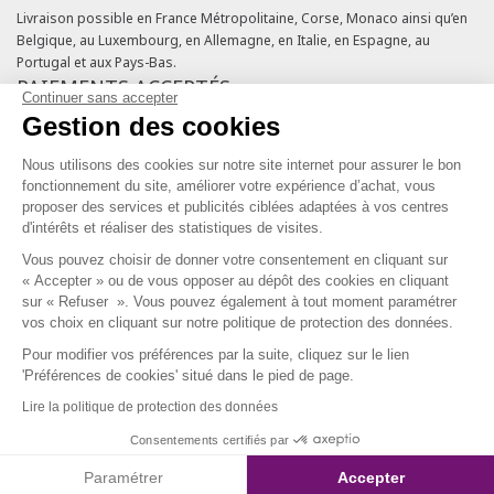
Livraison possible en France Métropolitaine, Corse, Monaco ainsi qu’en
Belgique, au Luxembourg, en Allemagne, en Italie, en Espagne, au
Portugal et aux Pays-Bas.
PAIEMENTS ACCEPTÉS
Continuer sans accepter
Gestion des cookies
Cartes bancaires
Cartes cadeaux
Nous utilisons des cookies sur notre site internet pour assurer le bon
Chèques fidélité
fonctionnement du site, améliorer votre expérience d’achat, vous
NOS ENGAGEMENTS QUALITÉ
proposer des services et publicités ciblées adaptées à vos centres
d'intérêts et réaliser des statistiques de visites.
Vous pouvez choisir de donner votre consentement en cliquant sur
« Accepter » ou de vous opposer au dépôt des cookies en cliquant
sur « Refuser ». Vous pouvez également à tout moment paramétrer
vos choix en cliquant sur notre politique de protection des données.
Pour modifier vos préférences par la suite, cliquez sur le lien
SERVICE CLIENT & FIDÉLITÉ
'Préférences de cookies' situé dans le pied de page.
Lire la politique de protection des données
Du lundi au vendredi de 10h à 18h
09 69 39 54 10
Consentements certifiés par
Coût d'un appel local, appel non surtaxé.
Paramétrer
Accepter