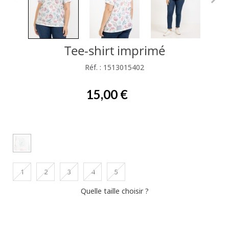
Tee-shirt imprimé
Réf. : 1513015402
15,00 €
1
2
3
4
5
Quelle taille choisir ?