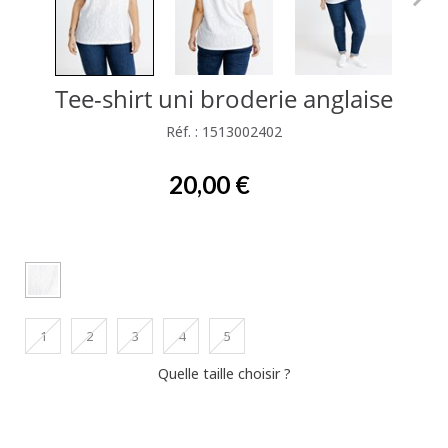
Tee-shirt uni broderie anglaise
Réf. : 1513002402
20,00 €
1
2
3
4
5
Quelle taille choisir ?