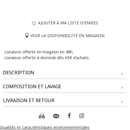
AJOUTER À MA LISTE D'ENVIES
VOIR LA DISPONIBILITÉ EN MAGASIN
Livraison offerte en magasin en 48h.
Livraison offerte à domicile dès 69€ d'achats.
DESCRIPTION
COMPOSITION ET LAVAGE
T-shirt grande taille brodé à manches courtes et col en V.
Coupe ample. Manches courtes. Col en V. Motif floral et
Tissu principal : 98% POLYESTER, 2% ELASTHANE
LIVRAISON ET RETOUR
broderie anglaise sur l'ensemble du modèle. Base droite.
Notre mannequin Rafaela mesure 1m75 et porte un t-shirt
Composition et lavage :
NOS MODES DE LIVRAISON
taille 1.
Livraison Magasin :
Qualités et caractéristiques environnementales