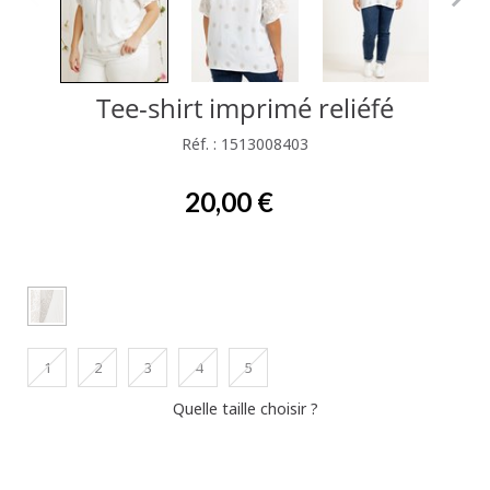
Tee-shirt imprimé reliéfé
Réf. : 1513008403
20,00 €
1
2
3
4
5
Quelle taille choisir ?