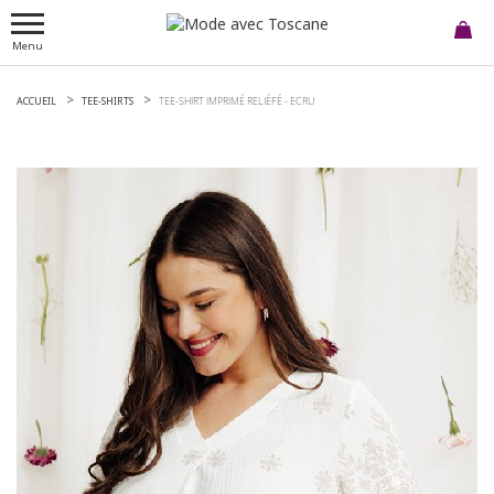
Menu
ACCUEIL
TEE-SHIRTS
TEE-SHIRT IMPRIMÉ RELIÉFÉ -
ECRU