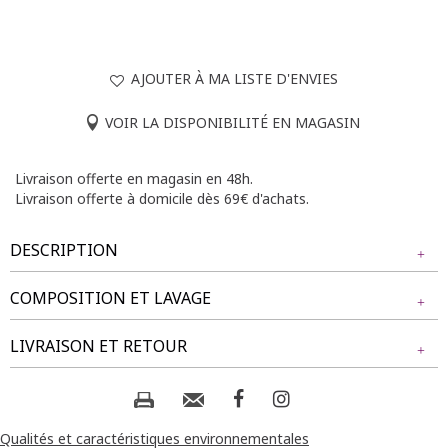
AJOUTER À MA LISTE D'ENVIES
VOIR LA DISPONIBILITÉ EN MAGASIN
Livraison offerte en magasin en 48h.
Livraison offerte à domicile dès 69€ d'achats.
DESCRIPTION
COMPOSITION ET LAVAGE
T-shirt à manches courtes avec col en V. Coupe droite.
Broderies florales sur l'ensemble, avec des motifs en relief
Tissu principal : 100% POLYESTER
LIVRAISON ET RETOUR
sur les manches. Plis sur le devant. Longueur standard.
Finition des bords arrondie. Longueur : 70cm.
Composition et lavage :
NOS MODES DE LIVRAISON
Notre mannequin Delia mesure 1m71 et porte un t-shirt
taille 1.
Livraison Magasin :
Qualités et caractéristiques environnementales