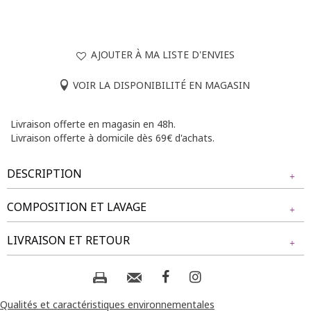
AJOUTER À MA LISTE D'ENVIES
VOIR LA DISPONIBILITÉ EN MAGASIN
Livraison offerte en magasin en 48h.
Livraison offerte à domicile dès 69€ d'achats.
DESCRIPTION
COMPOSITION ET LAVAGE
T-shirt grande taille uni avec motifs de fleurs en jacquard 3D.
Coupe droite. Col rond. Manches courtes. Empiècement 3D
Tissu principal : 100% COTON
LIVRAISON ET RETOUR
floral sur le devant. Dos et manches unies. Base droite.
Tissu secondaire : 100% COTON D'AGRICULTURE
Longueur : 70cm.
BIOLOGIQUE
NOS MODES DE LIVRAISON
Notre mannequin Béatrice mesure 1m77 et porte un t-shirt
taille 1.
Composition et lavage :
Livraison Magasin :
Qualités et caractéristiques environnementales