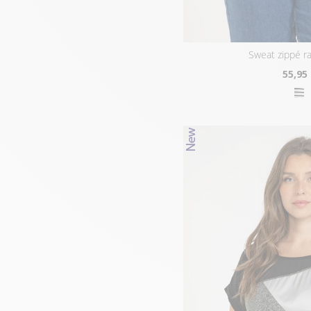
sweat zippé r
55
,95