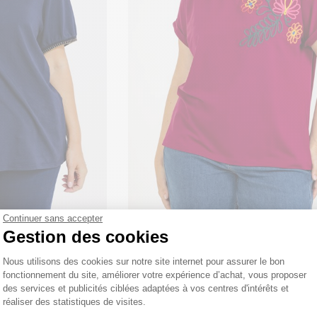
Continuer sans accepter
i décoré
tee-shirt avec fleurs en relief
Gestion des cookies
 €
39
,95 €
Plateforme de Gestion du Consentemen
Nous utilisons des cookies sur notre site internet pour assurer le bon
fonctionnement du site, améliorer votre expérience d’achat, vous proposer
des services et publicités ciblées adaptées à vos centres d'intérêts et
réaliser des statistiques de visites.
Axeptio consent