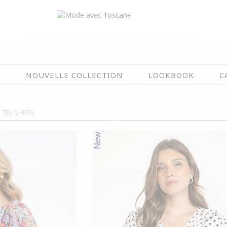
N
NOUVELLE COLLECTION
LOOKBOOK
C
EN CE MOMENT
TEE-SHIRTS
ÉTÉ EN FLEURS
OIRES
NOUVELLE COLLECTION
 & IMPERS
MEILLEURES VENTES
AUX
LES PRIX TOSCANE