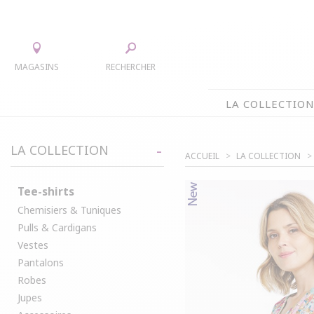
MAGASINS
RECHERCHER
LA COLLECTIO
LA COLLECTION
LA COLLECTION
ACCUEIL
LA COLLECTION
TEE-SHIRTS
JUPES
CHEMISIERS & TUNIQUES
ACCESS
Tee-shirts
Chemisiers & Tuniques
PULLS & CARDIGANS
PARKAS
Pulls & Cardigans
VESTES
MANTE
Vestes
PANTALONS
Pantalons
ROBES
Robes
Jupes