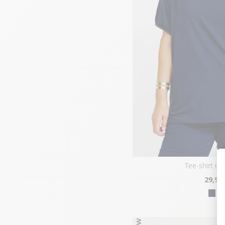
tee-shirt un
29
,95