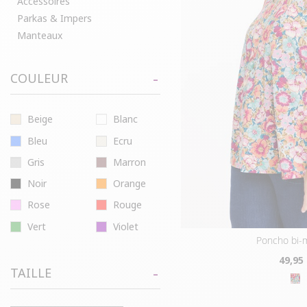
Accessoires
Parkas & Impers
Manteaux
COULEUR
Beige
Blanc
Bleu
Ecru
Gris
Marron
Noir
Orange
Rose
Rouge
Vert
Violet
poncho bi-
49
,95
TAILLE