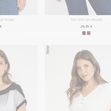
ayé teckel
tee-shirt uni décoré
 €
29
,95 €