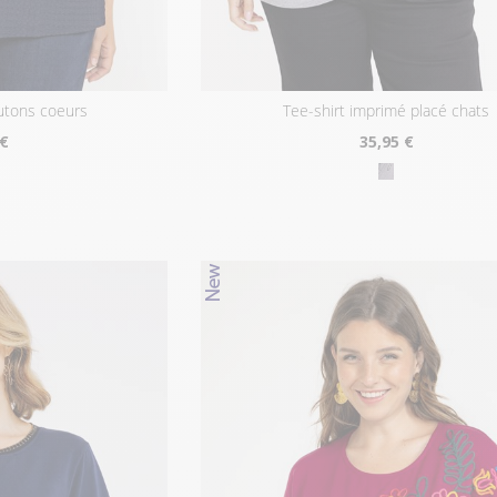
outons coeurs
tee-shirt imprimé placé chats
 €
35
,95 €