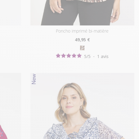
poncho imprimé bi-matière
49
,95 €
5
/
5
-
1
avis