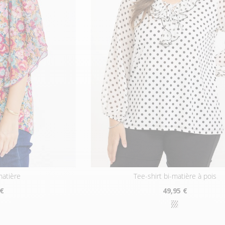
matière
tee-shirt bi-matière à pois
 €
49
,95 €