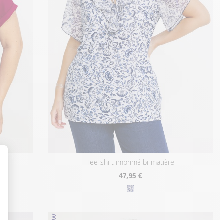
tee-shirt imprimé bi-matière
47
,95 €
t : Personnalisez vos Options