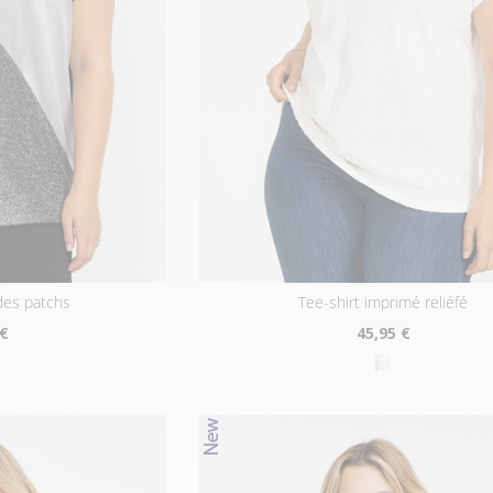
 des patchs
tee-shirt imprimé reliéfé
 €
45
,95 €