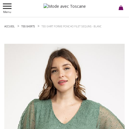
Menu
ACCUEIL
TEE-SHIRTS
TEE-SHIRT FORME PONCHO FILET SEQUINS -
BLANC