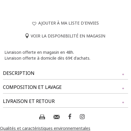
AJOUTER À MA LISTE D'ENVIES
VOIR LA DISPONIBILITÉ EN MAGASIN
Livraison offerte en magasin en 48h.
Livraison offerte à domicile dès 69€ d'achats.
DESCRIPTION
COMPOSITION ET LAVAGE
T-shirt à manches courtes en maille. Coupe ample avec un
col en V. Manches courtes et légèrement évasées. Détails en
Tissu principal : 100% POLYESTER
LIVRAISON ET RETOUR
paillettes sur l'ensemble du tissu. Longueur : 70cm. Finition
Doublure : 95% VISCOSE, 5% ELASTHANE
des bords arrondie.
NOS MODES DE LIVRAISON
Notre mannequin Béatrice mesure 1m77 et porte un t-shirt
Composition et lavage :
taille 1.
Livraison Magasin :
Qualités et caractéristiques environnementales