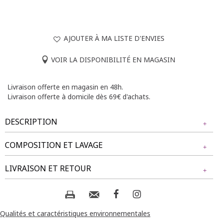
AJOUTER À MA LISTE D'ENVIES
VOIR LA DISPONIBILITÉ EN MAGASIN
Livraison offerte en magasin en 48h.
Livraison offerte à domicile dès 69€ d'achats.
DESCRIPTION
COMPOSITION ET LAVAGE
T-shirt grande taille col en V avec boutons dorés. Coupe
ample. Manches courtes. Détails de boutons en forme de
Tissu principal : 100% POLYESTER
LIVRAISON ET RETOUR
coquillage et étoile de mer. Base droite. Longueur : 70cm.
Notre mannequin Rafaela mesure 1m75 et porte un t-shirt
Composition et lavage :
NOS MODES DE LIVRAISON
taille 1.
Livraison Magasin :
Qualités et caractéristiques environnementales