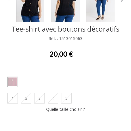
Tee-shirt avec boutons décoratifs
Réf. : 1513015063
20,00 €
1
2
3
4
5
Quelle taille choisir ?