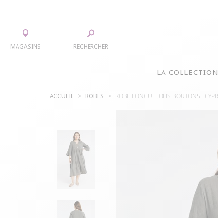
MAGASINS
RECHERCHER
LA COLLECTIO
ACCUEIL
ROBES
ROBE LONGUE JOLIS BOUTONS -
CYP
LA COLLECTION
TEE-SHIRTS
JUPES
CHEMISIERS & TUNIQUES
ACCESS
PULLS & CARDIGANS
PARKAS
VESTES
MANTE
PANTALONS
ROBES