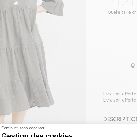
1
2
Quelle taille ch
Livraison offert
Livraison offerte
DESCRIPTIO
Continuer sans accepter
COMPOSITIO
Gestion des cookies
Robe grande tai