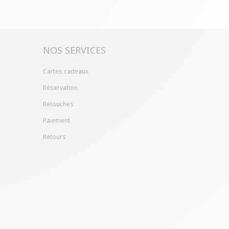
ille ?
Gagnez du temps en échangeant votre
asin avec le bon de livraison/retour disponible
pte client (rubrique "Mes commandes/détails").
NOS SERVICES
Cartes cadeaux
Réservation
Retouches
Paiement
Retours