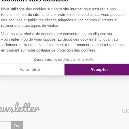
Plateforme de Gestion du Consentemen
Nous utilisons des cookies sur notre site internet pour assurer le bon
Tissu principa
LIVRAISON 
fonctionnement du site, améliorer votre expérience d’achat, vous proposer
des services et publicités ciblées adaptées à vos centres d'intérêts et
er l'image pour zoomer
Composition et
réaliser des statistiques de visites.
NOS MODES 
Axeptio consent
Vous pouvez choisir de donner votre consentement en cliquant sur
Livraison Maga
Qualités et cara
« Accepter » ou de vous opposer au dépôt des cookies en cliquant sur
« Refuser ». Vous pouvez également à tout moment paramétrer vos choix
en cliquant sur notre politique de protection des données.
Colissimo Point
Consentements certifiés par
Paramétrer
Accepter
Colissimo Domi
RETOUR SIMP
ewsletter
Vous avez chan
Rej
magasin ou à vo
livraison/retou
OK
"Mes commande