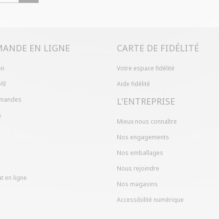
Problème de ta
produit en mag
dans votre com
ANDE EN LIGNE
CARTE DE FIDÉLITÉ
on
Votre espace fidélité
fil
Aide fidélité
mandes
L'ENTREPRISE
s
Mieux nous connaître
Nos engagements
Nos emballages
Nous rejoindre
t en ligne
Nos magasins
Accessibilité numérique