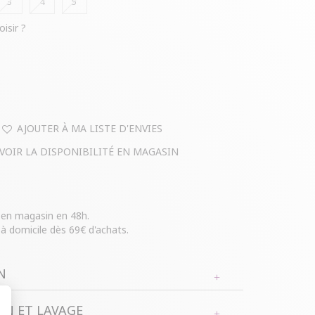
3
4
5
oisir ?
AJOUTER À MA LISTE D'ENVIES
VOIR LA DISPONIBILITÉ EN MAGASIN
e en magasin en 48h.
 à domicile dès 69€ d'achats.
N
N ET LAVAGE
lle.