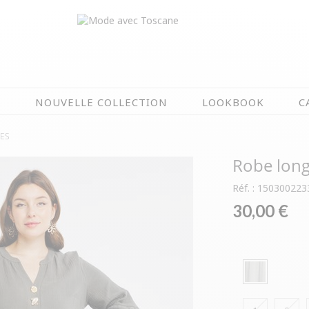
N
NOUVELLE COLLECTION
LOOKBOOK
C
RES
EN CE MOMENT
Robe long
ÉTÉ EN FLEURS
OIRES
NOUVELLE COLLECTION
Réf. : 150300223
 & IMPERS
MEILLEURES VENTES
30,00 €
AUX
LES PRIX TOSCANE