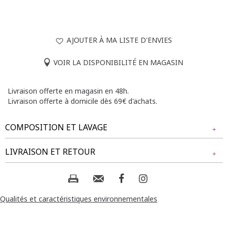
AJOUTER À MA LISTE D'ENVIES
VOIR LA DISPONIBILITÉ EN MAGASIN
Livraison offerte en magasin en 48h.
Livraison offerte à domicile dès 69€ d'achats.
COMPOSITION ET LAVAGE
Tissu principal : 55% POLYESTER, 35% COTON, 10% FIBRE
LIVRAISON ET RETOUR
METALLIQUE
NOS MODES DE LIVRAISON
Composition et lavage :
Livraison Magasin :
Qualités et caractéristiques environnementales
GRATUIT
2 jours ouvrés