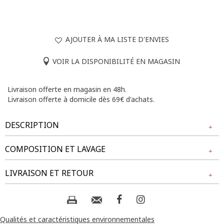
AJOUTER À MA LISTE D'ENVIES
VOIR LA DISPONIBILITÉ EN MAGASIN
Livraison offerte en magasin en 48h.
Livraison offerte à domicile dès 69€ d'achats.
DESCRIPTION
COMPOSITION ET LAVAGE
Veste matelassée boutonnée et doublée à imprimé
cachemire. Coupe droite. Manches longues. Emmanchures
Tissu principal : 100% VISCOSE
LIVRAISON ET RETOUR
droites. Col rond. Fermeture à boutons recouverts. 2 poches
Doublure : 100% POLYESTER
plaquées devant sous la taille. Imprimé à motifs cachemire
et fleurs multicolores. Matière matelassée et doublée.
NOS MODES DE LIVRAISON
Finitions par un galon uni en ton sur ton.
Composition et lavage :
Livraison Magasin :
Qualités et caractéristiques environnementales
Notre mannequin Beatrice mesure 1m77 et porte une veste