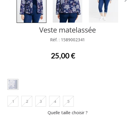
Veste matelassée
Réf. : 1589002341
25,00 €
1
2
3
4
5
Quelle taille choisir ?