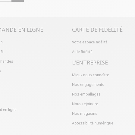
Problème de ta
produit en mag
dans votre com
ANDE EN LIGNE
CARTE DE FIDÉLITÉ
on
Votre espace fidélité
fil
Aide fidélité
mandes
L'ENTREPRISE
s
Mieux nous connaître
Nos engagements
Nos emballages
Nous rejoindre
t en ligne
Nos magasins
Accessibilité numérique