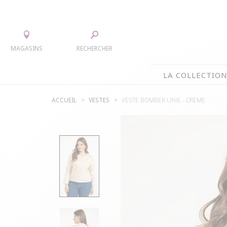
MAGASINS
RECHERCHER
LA COLLECTIO
ACCUEIL
VESTES
VESTE BOMBER UNIE -
CREME
LA COLLECTION
TEE-SHIRTS
JUPES
CHEMISIERS & TUNIQUES
ACCESS
PULLS & CARDIGANS
PARKAS
VESTES
MANTE
PANTALONS
ROBES