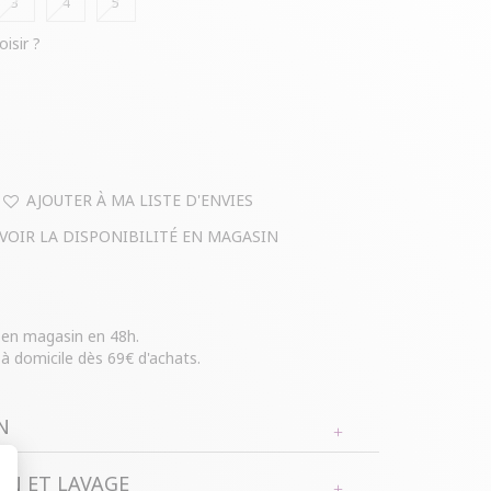
3
4
5
oisir ?
AJOUTER À MA LISTE D'ENVIES
VOIR LA DISPONIBILITÉ EN MAGASIN
e en magasin en 48h.
 à domicile dès 69€ d'achats.
N
N ET LAVAGE
s longues avec col rond. Coupe ajustée.