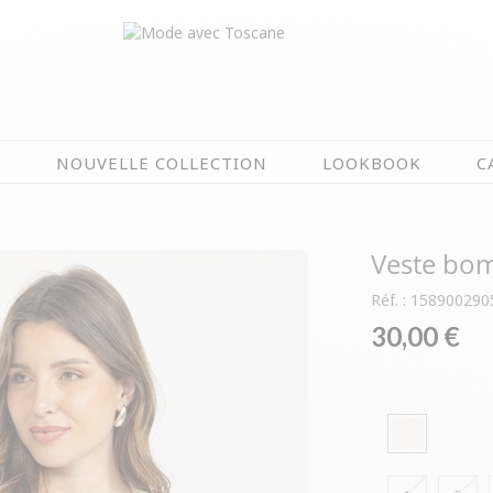
N
NOUVELLE COLLECTION
LOOKBOOK
C
EN CE MOMENT
Veste bom
ÉTÉ EN FLEURS
OIRES
NOUVELLE COLLECTION
Réf. : 158900290
 & IMPERS
MEILLEURES VENTES
30,00 €
AUX
LES PRIX TOSCANE