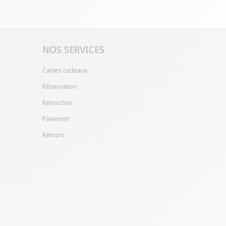
ille ?
Gagnez du temps en échangeant votre
asin avec le bon de livraison/retour disponible
pte client (rubrique "Mes commandes/détails").
NOS SERVICES
Cartes cadeaux
Réservation
Retouches
Paiement
Retours