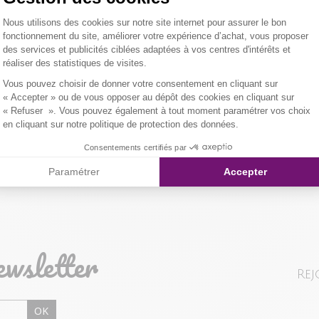
Fermeture par 
Plateforme de Gestion du Consentemen
Nous utilisons des cookies sur notre site internet pour assurer le bon
plaquées à l'ava
Tissu princip
LIVRAISON 
fonctionnement du site, améliorer votre expérience d’achat, vous proposer
avec effet sué
des services et publicités ciblées adaptées à vos centres d'intérêts et
er l'image pour zoomer
Composition et
réaliser des statistiques de visites.
NOS MODES 
Notre mannequ
Axeptio consent
Vous pouvez choisir de donner votre consentement en cliquant sur
taille 1.
Livraison Maga
Qualités et cara
« Accepter » ou de vous opposer au dépôt des cookies en cliquant sur
« Refuser ». Vous pouvez également à tout moment paramétrer vos choix
en cliquant sur notre politique de protection des données.
Colissimo Point
Consentements certifiés par
Paramétrer
Accepter
Colissimo Domi
RETOUR SIMP
ewsletter
Vous avez chan
Rej
magasin ou à vo
livraison/retou
OK
"Mes commande