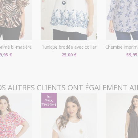
livraison/retou
"Mes commande
Problème de ta
produit en mag
dans votre com
primé bi-matière
tunique brodée avec collier
chemise imprimée 
9,95 €
25,00 €
59,95
S AUTRES CLIENTS ONT ÉGALEMENT A