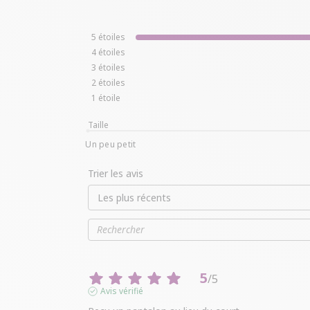
5
étoiles
4
étoiles
3
étoiles
2
étoiles
1
étoile
Taille
Un peu petit
Trier les avis
5
/
5
Avis vérifié