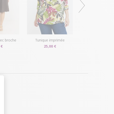
avec broche
tunique imprimée
 €
25,00 €
t : Personnalisez vos Options