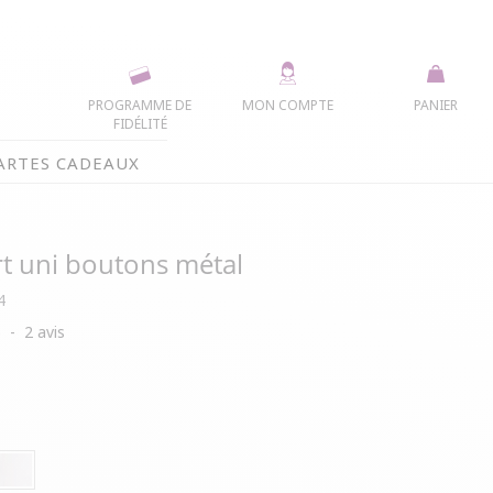
PROGRAMME DE
MON COMPTE
PANIER
FIDÉLITÉ
ARTES CADEAUX
t uni boutons métal
4
5
-
2
avis