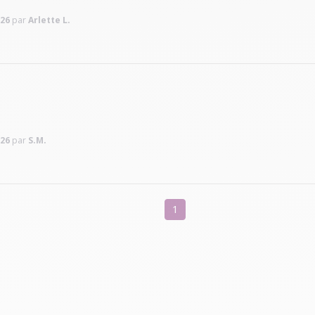
026
par
Arlette L.
026
par
S.M.
1