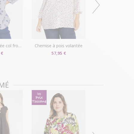
r disponible dans votre compte client (rubrique
s/détails").
ille ?
Gagnez du temps en échangeant votre
asin avec le bon de livraison/retour disponible
pte client (rubrique "Mes commandes/détails").
col froufrou
chemise à pois volantée
 €
57,95 €
IMÉ
tee-shirt imprimé bi-
15,00 €