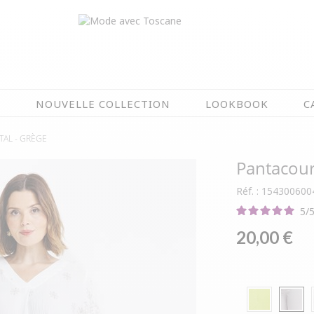
N
NOUVELLE COLLECTION
LOOKBOOK
C
TAL -
GRÈGE
EN CE MOMENT
Pantacour
ÉTÉ EN FLEURS
OIRES
NOUVELLE COLLECTION
Réf. : 154300600
 & IMPERS
MEILLEURES VENTES
5
/
AUX
LES PRIX TOSCANE
20,00 €