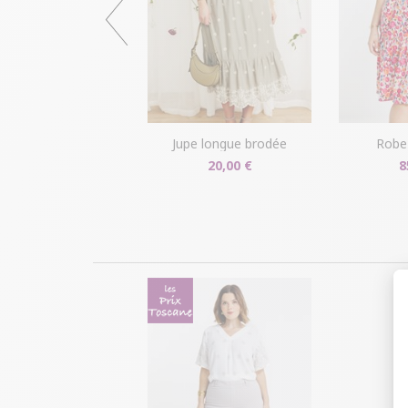
jupe longue brodée
rob
20,00 €
8