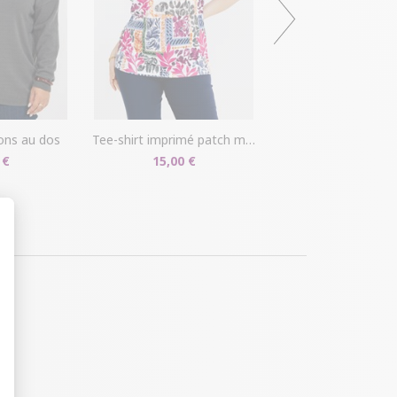
tons au dos
tee-shirt imprimé patch muticolore
 €
15,00 €
t : Personnalisez vos Options