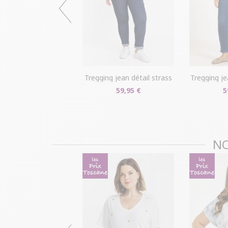
tregging jean détail strass
tregging j
59,95 €
5
NO