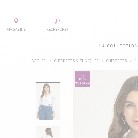
MAGASINS
RECHERCHER
LA COLLECTIO
ACCUEIL
CHEMISIERS & TUNIQUES
CHEMISIERS
C
LA COLLECTION
TEE-SHIRTS
JUPES
CHEMISIERS & TUNIQUES
ACCESS
PULLS & CARDIGANS
PARKAS
VESTES
MANTE
PANTALONS
ROBES