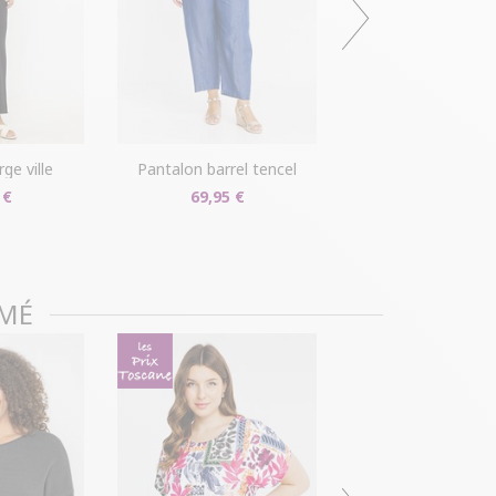
r disponible dans votre compte client (rubrique
s/détails").
ille ?
Gagnez du temps en échangeant votre
asin avec le bon de livraison/retour disponible
pte client (rubrique "Mes commandes/détails").
rge ville
pantalon barrel tencel
 €
69,95 €
IMÉ
pantacourt uni bouton
25,00 €