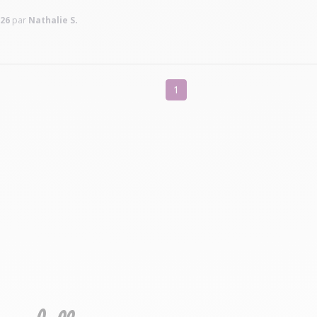
026
par
Nathalie S.
1