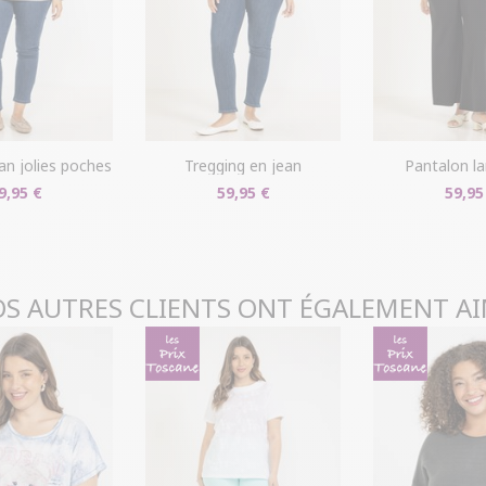
livraison/retou
"Mes commande
Problème de ta
produit en mag
dans votre com
ean jolies poches
tregging en jean
pantalon la
9,95 €
59,95 €
59,95
S AUTRES CLIENTS ONT ÉGALEMENT A