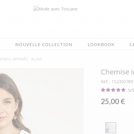
N
NOUVELLE COLLECTION
LOOKBOOK
C
HEMISE IMPRIMÉE -
BLANC
EN CE MOMENT
Chemise 
ÉTÉ EN FLEURS
OIRES
NOUVELLE COLLECTION
Réf. : 152300780
 & IMPERS
MEILLEURES VENTES
5
/
AUX
LES PRIX TOSCANE
25,00 €