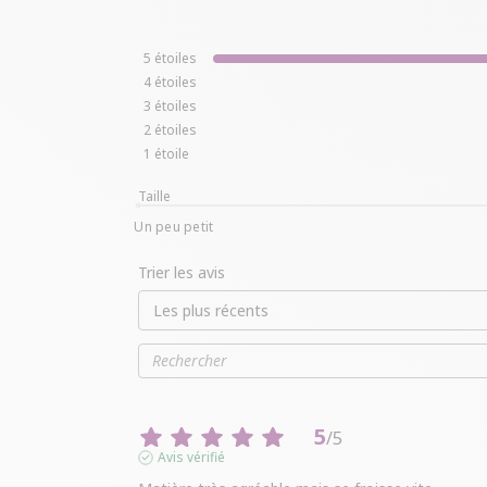
5
étoiles
4
étoiles
3
étoiles
2
étoiles
1
étoile
Taille
Un peu petit
Trier les avis
5
/
5
Avis vérifié