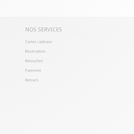
ille ?
Gagnez du temps en échangeant votre
asin avec le bon de livraison/retour disponible
pte client (rubrique "Mes commandes/détails").
NOS SERVICES
Cartes cadeaux
Réservation
Retouches
Paiement
Retours