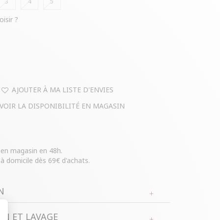
3
4
5
oisir ?
AJOUTER À MA LISTE D'ENVIES
VOIR LA DISPONIBILITÉ EN MAGASIN
e en magasin en 48h.
 à domicile dès 69€ d'achats.
N
N ET LAVAGE
hes courtes, encolure ronde avec un V. Chaîne au