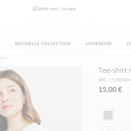
N
NOUVELLE COLLECTION
LOOKBOOK
C
NOIR
EN CE MOMENT
Tee-shirt
ÉTÉ EN FLEURS
OIRES
NOUVELLE COLLECTION
Réf. : 151300501
 & IMPERS
MEILLEURES VENTES
15,00 €
AUX
LES PRIX TOSCANE