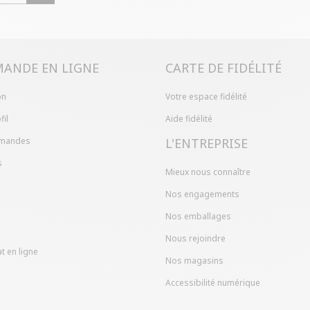
Problème de ta
produit en mag
dans votre com
ANDE EN LIGNE
CARTE DE FIDÉLITÉ
on
Votre espace fidélité
fil
Aide fidélité
mandes
L'ENTREPRISE
s
Mieux nous connaître
Nos engagements
Nos emballages
Nous rejoindre
t en ligne
Nos magasins
Accessibilité numérique