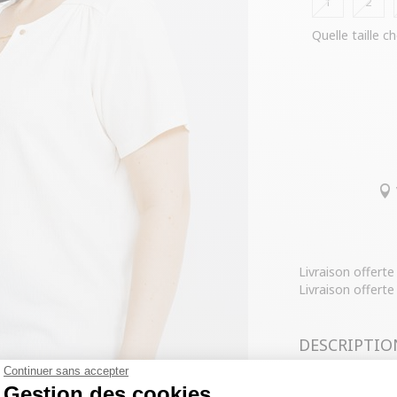
1
2
Quelle taille ch
Livraison offert
Livraison offerte
DESCRIPTIO
Continuer sans accepter
COMPOSITIO
Gestion des cookies
T-shirt à manc