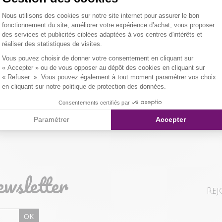
niveau du col. 
Plateforme de Gestion du Consentemen
Nous utilisons des cookies sur notre site internet pour assurer le bon
Tissu texturé.
Tissu princip
LIVRAISON 
fonctionnement du site, améliorer votre expérience d’achat, vous proposer
des services et publicités ciblées adaptées à vos centres d'intérêts et
er l'image pour zoomer
Notre mannequi
Composition et
réaliser des statistiques de visites.
NOS MODES 
Axeptio consent
Vous pouvez choisir de donner votre consentement en cliquant sur
Livraison Maga
Qualités et cara
« Accepter » ou de vous opposer au dépôt des cookies en cliquant sur
« Refuser ». Vous pouvez également à tout moment paramétrer vos choix
en cliquant sur notre politique de protection des données.
Colissimo Point
Consentements certifiés par
Paramétrer
Accepter
Colissimo Domi
RETOUR SIMP
ewsletter
Vous avez chan
Rej
magasin ou à vo
livraison/retou
OK
"Mes commande