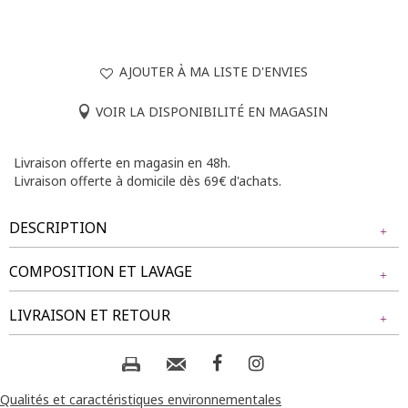
AJOUTER À MA LISTE D'ENVIES
VOIR LA DISPONIBILITÉ EN MAGASIN
Livraison offerte en magasin en 48h.
Livraison offerte à domicile dès 69€ d'achats.
DESCRIPTION
COMPOSITION ET LAVAGE
T-shirt à manches courtes avec col en V. Coupe droite.
Imprimé floral panthère et feuillage sur l'ensemble du
Tissu principal : 95% POLYESTER, 5% ELASTHANE
LIVRAISON ET RETOUR
modèle. Nouette sur le côté gauche à la base. Longueur
Manches : 100% POLYESTER
standard. Finition des bords avec surpiqûres.
NOS MODES DE LIVRAISON
Notre mannequin Delia mesure 1m71 et porte un t-shirt
Composition et lavage :
taille 1.
Livraison Magasin :
Qualités et caractéristiques environnementales