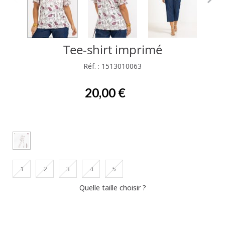
Tee-shirt imprimé
Réf. : 1513010063
20,00 €
1
2
3
4
5
Quelle taille choisir ?