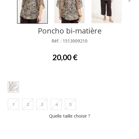
Poncho bi-matière
Réf. : 1513009210
20,00 €
1
2
3
4
5
Quelle taille choisir ?