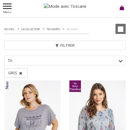
Menu
ACCUEIL
LA COLLECTION
TEE-SHIRTS
TEE-SHIRTS
FILTRER
Tri
GRIS