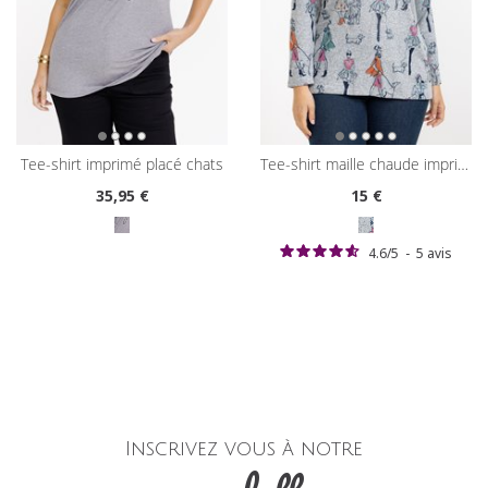
tee-shirt imprimé placé chats
tee-shirt maille chaude imprimé
35
,95 €
15
€
4.6
/
5
-
5
avis
Inscrivez vous à notre