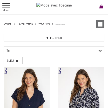
Menu
ACCUEIL
LA COLLECTION
TEE-SHIRTS
TEE-SHIRTS
FILTRER
Tri
BLEU