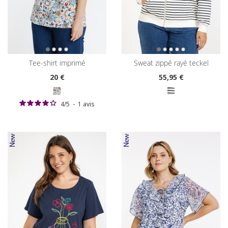
tee-shirt imprimé
sweat zippé rayé teckel
20
€
55
,95 €
4
/
5
-
1
avis