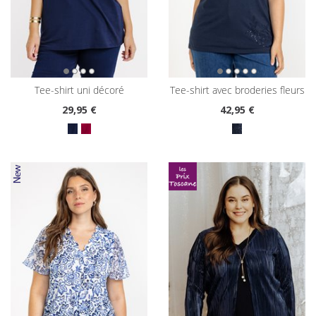
tee-shirt uni décoré
tee-shirt avec broderies fleurs
29
,95 €
42
,95 €