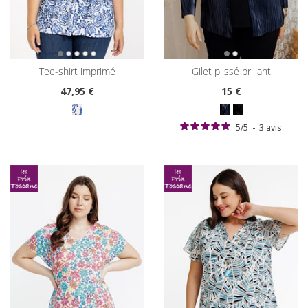
tee-shirt imprimé
gilet plissé brillant
47
,95 €
15
€
5
/
5
-
3
avis