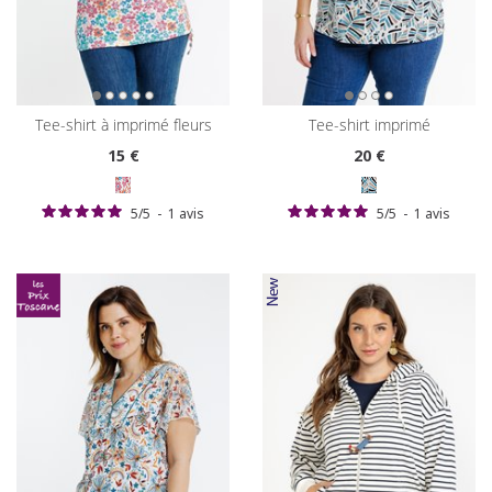
tee-shirt à imprimé fleurs
tee-shirt imprimé
15
€
20
€
5
/
5
-
1
avis
5
/
5
-
1
avis