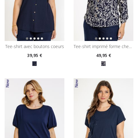
tee-shirt avec boutons coeurs
tee-shirt imprimé forme chemise
39
,95 €
49
,95 €