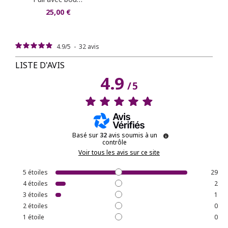
25,00 €
4.9
/
5
-
32
avis
LISTE D'AVIS
4.9
/
5
Basé sur
32
avis soumis à un
contrôle
Voir tous les avis sur ce site
5
étoiles
29
4
étoiles
2
3
étoiles
1
2
étoiles
0
1
étoile
0