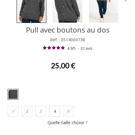
Pull avec boutons au dos
Réf. : 0514000738
4.9
/
5
-
32
avis
25,00 €
1
2
3
4
5
Quelle taille choisir ?