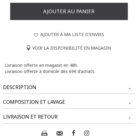
AJOUTER AU PANIER
AJOUTER À MA LISTE D'ENVIES
VOIR LA DISPONIBILITÉ EN MAGASIN
Livraison offerte en magasin en 48h.
Livraison offerte à domicile dès 69€ d'achats.
DESCRIPTION
COMPOSITION ET LAVAGE
Pull grande tailleinspiration gilet à boutons décoratifs
fantaisie. Coupe droite. Manches longues. Emmanchures
Tissu principal : 46% VISCOSE, 28% POLYESTER, 24%
LIVRAISON ET RETOUR
droites. Col rond. Coloris uni à reflets métallisés. Maille
POLYAMIDE, 2% FIBRE METALLIQUE
jersey tissée de fils irisés. 4 boutons métalliques cœurs et
ronds martelés cousus sur patte façon fermeture
NOS MODES DE LIVRAISON
boutonnée devant. Base droite.
Composition et lavage :