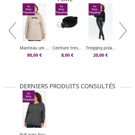
dans votre compte client (rubrique "Mes
commandes/détails").
tregging imprimé 
20,0
manteau uni à capuche
ceinture tressée élastique
tregging polaire imprimé léopard
80,00 €
8,00 €
20,00 €
DERNIERS PRODUITS CONSULTÉS
pull avec boutons au dos