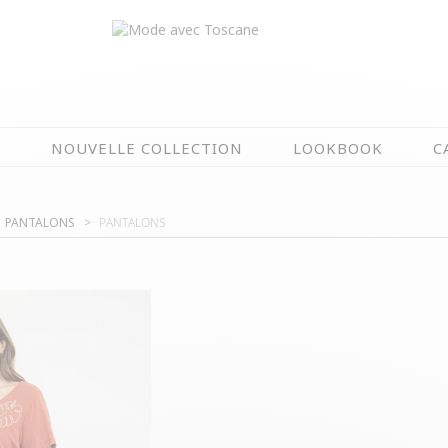
N
NOUVELLE COLLECTION
LOOKBOOK
C
EN CE MOMENT
PANTALONS
PANTALONS
ÉTÉ EN FLEURS
OIRES
NOUVELLE COLLECTION
 & IMPERS
MEILLEURES VENTES
AUX
LES PRIX TOSCANE