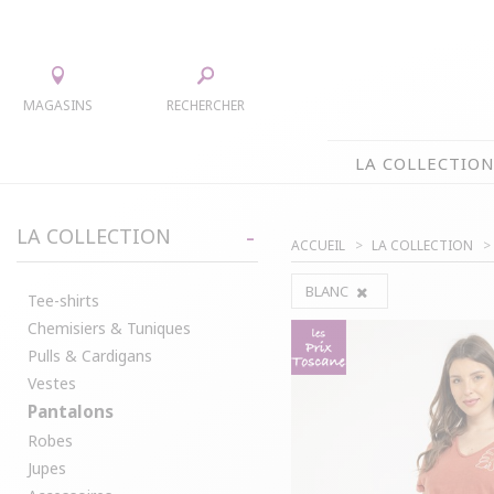
MAGASINS
RECHERCHER
LA COLLECTIO
LA COLLECTION
LA COLLECTION
ACCUEIL
LA COLLECTION
TEE-SHIRTS
JUPES
BLANC
CHEMISIERS & TUNIQUES
ACCESS
Tee-shirts
Chemisiers & Tuniques
PULLS & CARDIGANS
PARKAS
Pulls & Cardigans
VESTES
MANTE
Vestes
PANTALONS
Pantalons
ROBES
Robes
Jupes