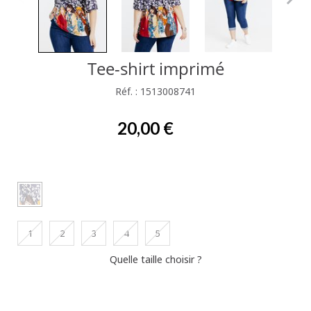
Tee-shirt imprimé
Réf. : 1513008741
20,00 €
1
2
3
4
5
Quelle taille choisir ?