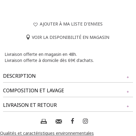
AJOUTER À MA LISTE D'ENVIES
VOIR LA DISPONIBILITÉ EN MAGASIN
Livraison offerte en magasin en 48h.
Livraison offerte à domicile dès 69€ d'achats.
DESCRIPTION
COMPOSITION ET LAVAGE
Longueur : 70cm.
Tissu principal : 95% POLYESTER, 5% ELASTHANE
LIVRAISON ET RETOUR
Composition et lavage :
NOS MODES DE LIVRAISON
Livraison Magasin :
Qualités et caractéristiques environnementales