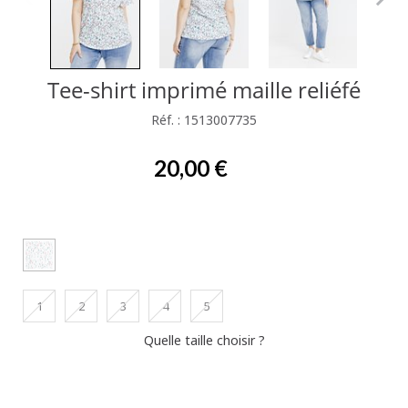
Tee-shirt imprimé maille reliéfé
Réf. : 1513007735
20,00 €
1
2
3
4
5
Quelle taille choisir ?