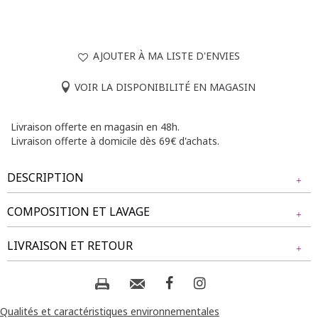
AJOUTER À MA LISTE D'ENVIES
VOIR LA DISPONIBILITÉ EN MAGASIN
Livraison offerte en magasin en 48h.
Livraison offerte à domicile dès 69€ d'achats.
DESCRIPTION
COMPOSITION ET LAVAGE
Longueur : 70cm.
Tissu principal : 95% POLYESTER, 5% ELASTHANE
LIVRAISON ET RETOUR
Composition et lavage :
NOS MODES DE LIVRAISON
Livraison Magasin :
Qualités et caractéristiques environnementales