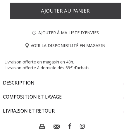
AJOUTER AU PANIER
AJOUTER À MA LISTE D'ENVIES
VOIR LA DISPONIBILITÉ EN MAGASIN
Livraison offerte en magasin en 48h.
Livraison offerte à domicile dès 69€ d'achats.
DESCRIPTION
COMPOSITION ET LAVAGE
Pull grande taille à manches longues avec collier. Coupe
fluide. Manches longues. Emmanchures droites. Col V. Coloris
Tissu principal : 85% POLYESTER, 15% ACRYLIQUE
LIVRAISON ET RETOUR
chiné. Maille texturée tissée de fils métallisés. Découpes
géométriques à la base devant. Boutons en métal à motifs
effet quadrillage sur découpes. Collier en maille serpent rond
Composition et lavage :
NOS MODES DE LIVRAISON
avec pendentif mobile anneau marbré, perle et pastille en