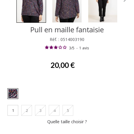
Pull en maille fantaisie
Réf. : 0514003190
3
/
5
-
1
avis
20,00 €
1
2
3
4
5
Quelle taille choisir ?