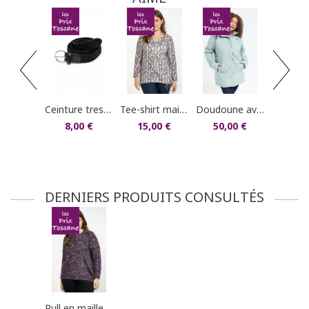
dans votre compte client (rubrique "Mes
commandes/détails").
manteau uni 
80,0
ceinture tressée élastique
tee-shirt maille chaude imprimé python
doudoune avec capuche et fausse fourrure
8,00 €
15,00 €
50,00 €
DERNIERS PRODUITS CONSULTÉS
pull en maille fantaisie