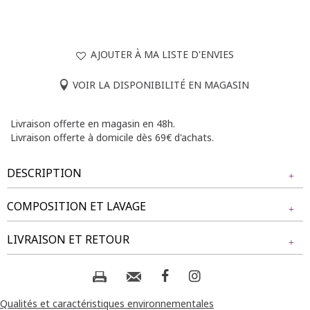
AJOUTER À MA LISTE D'ENVIES
VOIR LA DISPONIBILITÉ EN MAGASIN
Livraison offerte en magasin en 48h.
Livraison offerte à domicile dès 69€ d'achats.
DESCRIPTION
COMPOSITION ET LAVAGE
T-shirt grande taille col en V avec boutons dorés. Coupe
ample. Manches courtes. Détails de boutons en forme de
Tissu principal : 100% POLYESTER
LIVRAISON ET RETOUR
coquillage et étoile de mer. Base droite. Longueur : 70cm.
Notre mannequin Rafaela mesure 1m75 et porte un t-shirt
Composition et lavage :
NOS MODES DE LIVRAISON
taille 1.
Livraison Magasin :
Qualités et caractéristiques environnementales