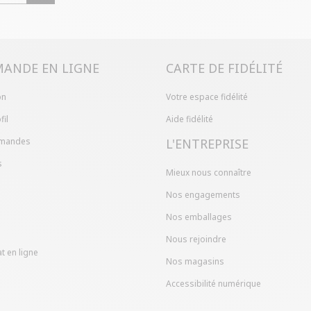
Problème de ta
produit en mag
dans votre com
ANDE EN LIGNE
CARTE DE FIDÉLITÉ
on
Votre espace fidélité
fil
Aide fidélité
mandes
L'ENTREPRISE
s
Mieux nous connaître
Nos engagements
Nos emballages
Nous rejoindre
t en ligne
Nos magasins
Accessibilité numérique