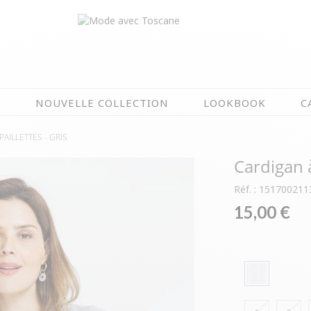
N
NOUVELLE COLLECTION
LOOKBOOK
C
PAILLETTES -
GRIS
EN CE MOMENT
Cardigan à
ÉTÉ EN FLEURS
NOUVELLE COLLECTION
Réf. : 151700211
OIRES
MEILLEURES VENTES
15,00 €
AUX
LES PRIX TOSCANE