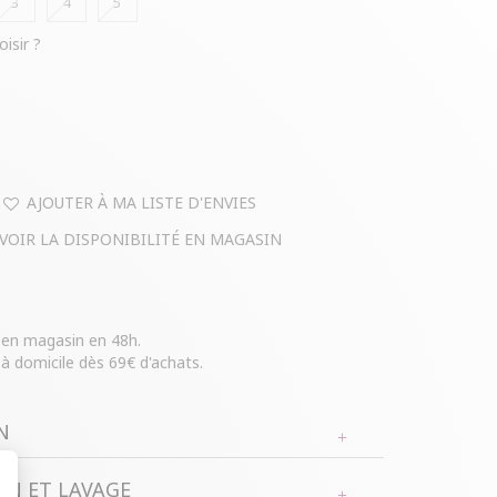
3
4
5
oisir ?
AJOUTER À MA LISTE D'ENVIES
VOIR LA DISPONIBILITÉ EN MAGASIN
e en magasin en 48h.
 à domicile dès 69€ d'achats.
N
N ET LAVAGE
 taille ouvert en maille ajourée à paillettes.