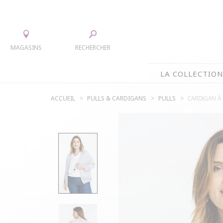
MAGASINS
RECHERCHER
LA COLLECTIO
ACCUEIL
PULLS & CARDIGANS
PULLS
CARDIGAN À 
LA COLLECTION
TEE-SHIRTS
ROBES
CHEMISIERS & TUNIQUES
JUPES
PULLS & CARDIGANS
ACCESS
VESTES
MANTE
PANTALONS