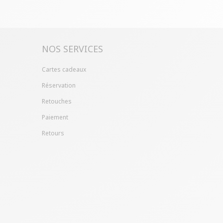
ille ?
Gagnez du temps en échangeant votre
asin avec le bon de livraison/retour disponible
pte client (rubrique "Mes commandes/détails").
NOS SERVICES
Cartes cadeaux
Réservation
Retouches
Paiement
Retours