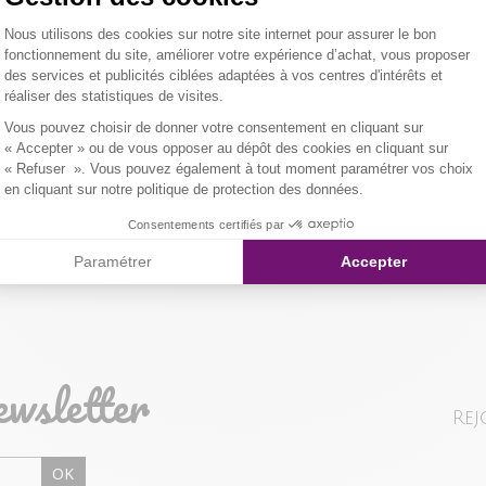
Coupe ample.
Plateforme de Gestion du Consentemen
Nous utilisons des cookies sur notre site internet pour assurer le bon
abaissées. San
Tissu princip
LIVRAISON 
fonctionnement du site, améliorer votre expérience d’achat, vous proposer
poignets.
des services et publicités ciblées adaptées à vos centres d'intérêts et
er l'image pour zoomer
Composition et
réaliser des statistiques de visites.
NOS MODES 
Notre mannequ
Axeptio consent
Vous pouvez choisir de donner votre consentement en cliquant sur
taille 1.
Livraison Maga
Qualités et cara
« Accepter » ou de vous opposer au dépôt des cookies en cliquant sur
« Refuser ». Vous pouvez également à tout moment paramétrer vos choix
en cliquant sur notre politique de protection des données.
Colissimo Point
Consentements certifiés par
Paramétrer
Accepter
Colissimo Domi
RETOUR SIMP
ewsletter
Vous avez chan
Rej
magasin ou à vo
livraison/retou
OK
"Mes commande