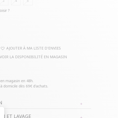
3
4
5
oisir ?
AJOUTER À MA LISTE D'ENVIES
VOIR LA DISPONIBILITÉ EN MAGASIN
e en magasin en 48h.
 à domicile dès 69€ d'achats.
N
N ET LAVAGE
le à taille élastiquée avec cordon de serrage.