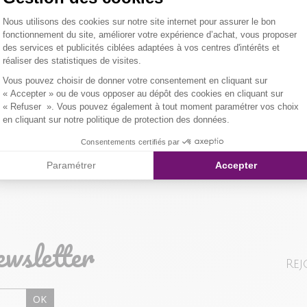
Coupe large ave
Plateforme de Gestion du Consentemen
Nous utilisons des cookies sur notre site internet pour assurer le bon
Coloris uni. Tis
Tissu principa
LIVRAISON 
fonctionnement du site, améliorer votre expérience d’achat, vous proposer
des services et publicités ciblées adaptées à vos centres d'intérêts et
er l'image pour zoomer
Notre mannequ
Composition et
réaliser des statistiques de visites.
NOS MODES 
taille 1.
Axeptio consent
Vous pouvez choisir de donner votre consentement en cliquant sur
Livraison Maga
Qualités et cara
« Accepter » ou de vous opposer au dépôt des cookies en cliquant sur
« Refuser ». Vous pouvez également à tout moment paramétrer vos choix
en cliquant sur notre politique de protection des données.
Colissimo Point
Consentements certifiés par
Paramétrer
Accepter
Colissimo Domi
RETOUR SIMP
ewsletter
Vous avez chan
Rej
magasin ou à vo
livraison/retou
OK
"Mes commande