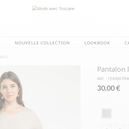
N
NOUVELLE COLLECTION
LOOKBOOK
C
BLEU
EN CE MOMENT
Pantalon l
ÉTÉ EN FLEURS
OIRES
NOUVELLE COLLECTION
Réf. : 154300794
 & IMPERS
MEILLEURES VENTES
30,00 €
AUX
LES PRIX TOSCANE