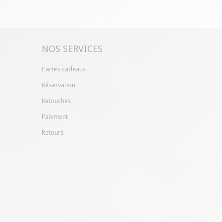
ille ?
Gagnez du temps en échangeant votre
asin avec le bon de livraison/retour disponible
pte client (rubrique "Mes commandes/détails").
NOS SERVICES
Cartes cadeaux
Réservation
Retouches
Paiement
Retours