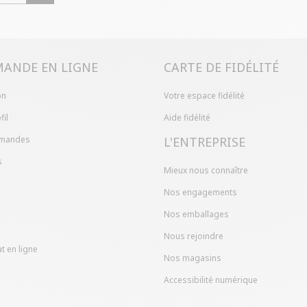
Problème de ta
produit en mag
dans votre com
ANDE EN LIGNE
CARTE DE FIDÉLITÉ
on
Votre espace fidélité
fil
Aide fidélité
mandes
L'ENTREPRISE
s
Mieux nous connaître
Nos engagements
Nos emballages
Nous rejoindre
t en ligne
Nos magasins
Accessibilité numérique