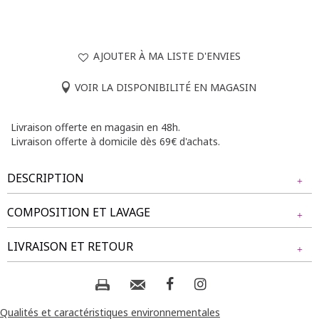
AJOUTER À MA LISTE D'ENVIES
VOIR LA DISPONIBILITÉ EN MAGASIN
Livraison offerte en magasin en 48h.
Livraison offerte à domicile dès 69€ d'achats.
DESCRIPTION
COMPOSITION ET LAVAGE
Pantalon extensible uni avec œillets décoratifs. Coupe droite.
Fausses poches italiennes devant. Coloris uni. Maille
Tissu principal : 96% POLYESTER, 4% ELASTHANE
LIVRAISON ET RETOUR
extensible. Liseré ton sur ton en bordure des fausses
poches. Découpe géométrique ornée d'un œillet métallique
au-dessus des fausses poches. Ceinture élastiquée avec
Composition et lavage :
NOS MODES DE LIVRAISON
passants.
Livraison Magasin :
Qualités et caractéristiques environnementales
Notre mannequin Delia mesure 1m71 et porte un pantalon