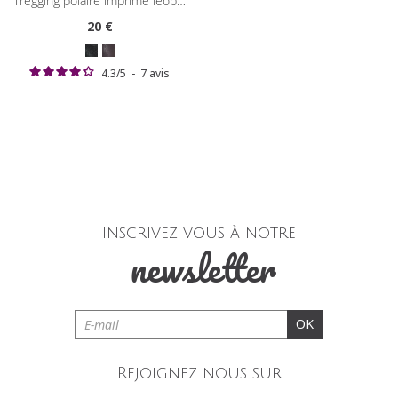
tregging polaire imprimé léopard
20
€
4.3
/
5
-
7
avis
Inscrivez vous à notre
newsletter
OK
Rejoignez nous sur