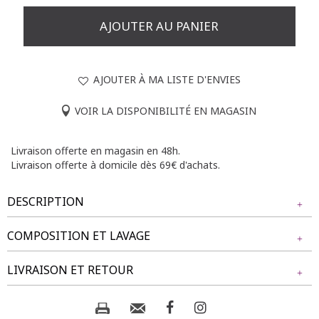
AJOUTER AU PANIER
AJOUTER À MA LISTE D'ENVIES
VOIR LA DISPONIBILITÉ EN MAGASIN
Livraison offerte en magasin en 48h.
Livraison offerte à domicile dès 69€ d'achats.
DESCRIPTION
COMPOSITION ET LAVAGE
Tregging à motif léopard avec détails strass. Coupe slim.
Longueur longue. Fausse fermeture zippée sous bord avec
Tissu principal : 78% VISCOSE, 19% POLYAMIDE, 3%
LIVRAISON ET RETOUR
large ceinture élastiquée. 2 fausses poches cavalières et une
ELASTHANE
poche ticket devant. 2 poches plaquées au dos. Imprimé
léopard. Tissu aspect ciré. Matière extensible. Détails strass
NOS MODES DE LIVRAISON
sur les poches devant. Passants pour ceinture. Surpiqûres
Composition et lavage :