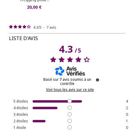
20,00 €
4.3
/
5
-
7
avis
LISTE D'AVIS
4.3
/
5
Basé sur
7
avis soumis à un
contrôle
Voir tous les avis sur ce site
5
étoiles
4
4
étoiles
2
3
étoiles
0
2
étoiles
1
1
étoile
0