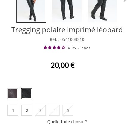
Tregging polaire imprimé léopard
Réf. : 0541003210
4.3
/
5
-
7
avis
20,00 €
1
2
3
4
5
Quelle taille choisir ?