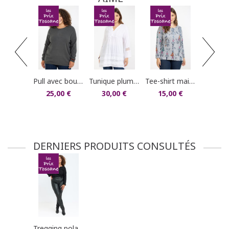
dans votre compte client (rubrique "Mes
commandes/détails").
pull uni côtelé 
20,0
pull avec boutons au dos
tunique plumetis avec broderies
tee-shirt maille chaude imprimé
25,00 €
30,00 €
15,00 €
DERNIERS PRODUITS CONSULTÉS
tregging polaire imprimé léopard