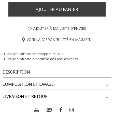
AJOUTER AU PANIER
AJOUTER À MA LISTE D'ENVIES
VOIR LA DISPONIBILITÉ EN MAGASIN
Livraison offerte en magasin en 48h.
Livraison offerte à domicile dès 69€ d'achats.
DESCRIPTION
COMPOSITION ET LAVAGE
T-shirt à manches courtes avec col rond. Coupe droite.
Imprimé à motifs de feuilles multicolores sur l'ensemble.
Tissu principal : 72% POLYESTER, 28% VISCOSE
LIVRAISON ET RETOUR
Nouette à resserrer sur le côté gauche à la base. Longueur
standard. Tissu léger avec texture fluide. Longueur : 70cm.
Composition et lavage :
NOS MODES DE LIVRAISON
Notre mannequin Béatrice mesure 1m77 et porte un t-shirt