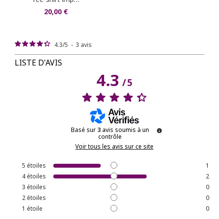
20,00 €
4.3
/
5
-
3
avis
LISTE D'AVIS
4.3
/
5
Basé sur
3
avis soumis à un
contrôle
Voir tous les avis sur ce site
5
étoiles
1
4
étoiles
2
3
étoiles
0
2
étoiles
0
1
étoile
0