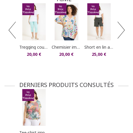
dans votre compte client (rubrique "Mes
commandes/détails").
chemisier encolur
20,0
tregging court uni
chemisier imprimé
short en lin avec boutons coco
20,00 €
20,00 €
25,00 €
DERNIERS PRODUITS CONSULTÉS
tee-shirt imprimé palmes