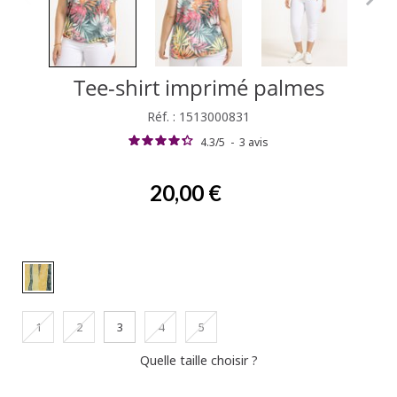
Tee-shirt imprimé palmes
Réf. : 1513000831
4.3
/
5
-
3
avis
20,00 €
1
2
3
4
5
Quelle taille choisir ?