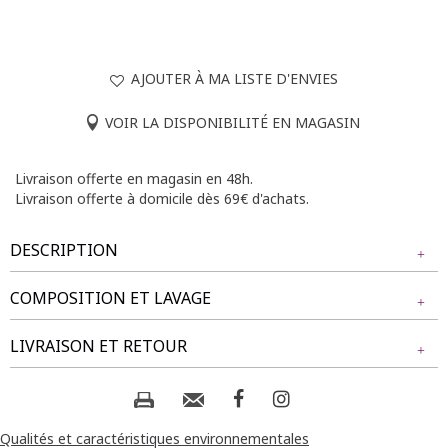
AJOUTER À MA LISTE D'ENVIES
VOIR LA DISPONIBILITÉ EN MAGASIN
Livraison offerte en magasin en 48h.
Livraison offerte à domicile dès 69€ d'achats.
DESCRIPTION
COMPOSITION ET LAVAGE
T-shirt grande taille uni à manches courtes avec
empiècements en dentelle. Coupe ajustée. Col en V.
Tissu principal : 95% VISCOSE, 5% ELASTHANE
LIVRAISON ET RETOUR
Manches courtes avec emmanchures droites. Base droite.
Tissu secondaire : 97% POLYESTER, 3% ELASTHANE
Détails en dentelle sur le col et les épaules devant et au dos.
Tissu extensible près du corps.
NOS MODES DE LIVRAISON
Composition et lavage :
Notre mannequin Beatrice mesure 1m77 et porte un t-shirt
Livraison Magasin :
Qualités et caractéristiques environnementales
taille 1.